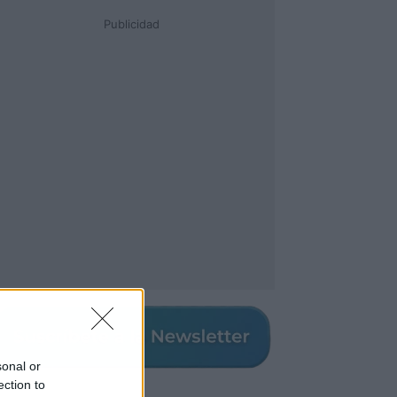
Publicidad
sonal or
ection to