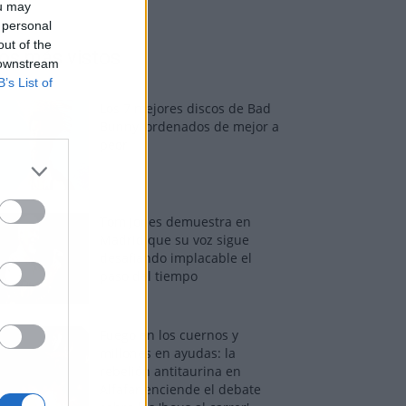
ou may
 personal
out of the
os más vistos
 downstream
B’s List of
Los 7 mejores discos de Bad
Bunny, ordenados de mejor a
peor
Tom Jones demuestra en
Madrid que su voz sigue
desafiando implacable el
paso del tiempo
Fuego en los cuernos y
millones en ayudas: la
rebelión antitaurina en
Alfafar enciende el debate