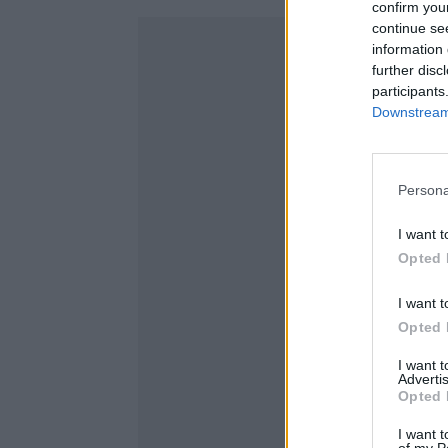
confirm you
continue se
information 
further disc
participants
Downstream 
Persona
I want t
Opted 
I want t
Opted 
I want 
Advertis
Opted 
I want t