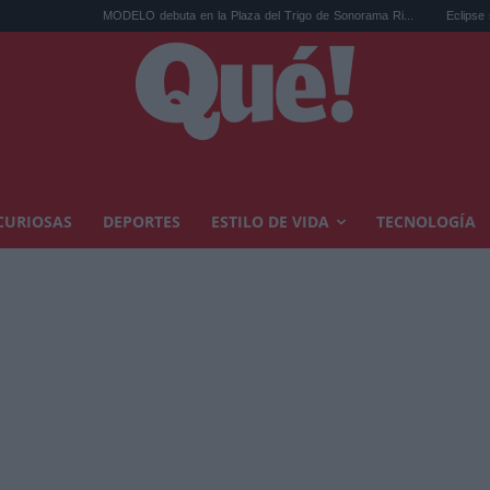
MODELO debuta en la Plaza del Trigo de Sonorama Ri...
Eclipse solar en Car
CURIOSAS
DEPORTES
ESTILO DE VIDA
TECNOLOGÍA