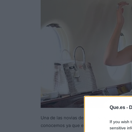
Que.es -
D
Una de las novias de futbolistas más famos
If you wish 
conocemos ya que es la mujer de Cristiano R
sensitive in