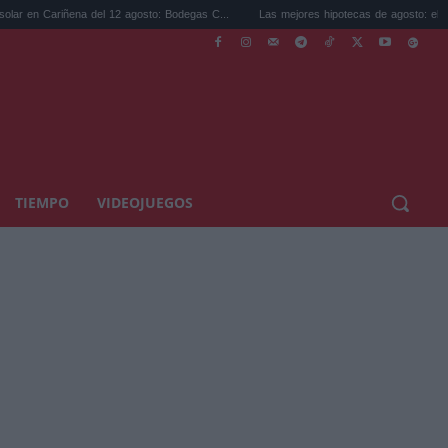
iñena del 12 agosto: Bodegas C...
Las mejores hipotecas de agosto: el TAE más com
TIEMPO
VIDEOJUEGOS