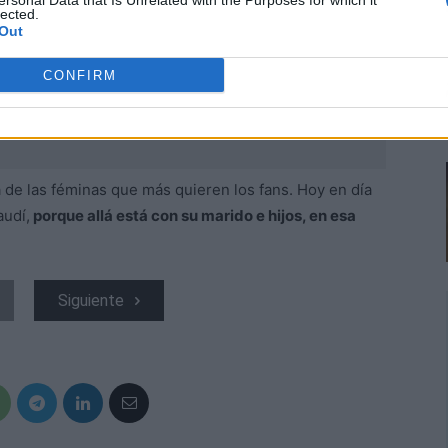
ersonal Data that Is Unrelated with the Purposes for which it
lected.
Out
CONFIRM
 de las féminas que más quieren los fans. Hoy en día
audí,
porque allá está con su marido e hijos, en esa
Siguiente