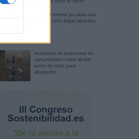
sobre los 'bous al carrer'
La salud mental ya causa una
de cada cinco bajas laborales
Normativa de ascensores en
comunidades: hasta 40.000
euros de coste para
adaptarlos