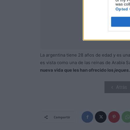
of my P
was col
Opted 
La argentina tiene 28 años de edad y es una
es vista como una de las reinas de Arabia S
nueva vida que les han ofrecido los
jeques
.
Atrás
Compartir