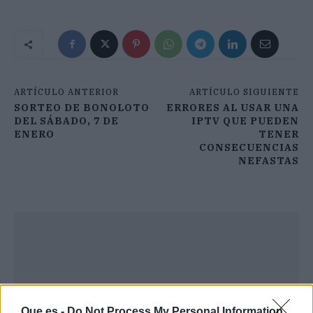
ARTÍCULO ANTERIOR
ARTÍCULO SIGUIENTE
SORTEO DE BONOLOTO
ERRORES AL USAR UNA
DEL SÁBADO, 7 DE
IPTV QUE PUEDEN
ENERO
TENER
CONSECUENCIAS
NEFASTAS
Que.es -
Do Not Process My Personal Information