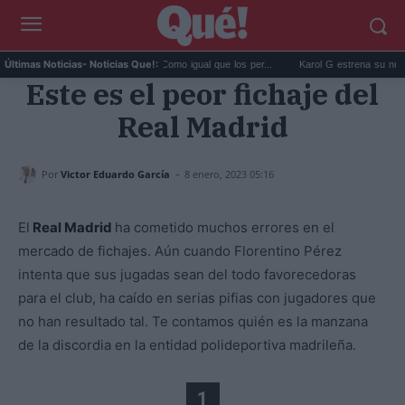
Bertín Osborne y el ayuno: "Como igual que los per...
Karol G estrena su nuevo álbu
Últimas Noticias
- Noticias Que!:
Este es el peor fichaje del
Real Madrid
-
Por
Victor Eduardo García
8 enero, 2023 05:16
El
Real Madrid
ha cometido muchos errores en el
mercado de fichajes. Aún cuando Florentino Pérez
intenta que sus jugadas sean del todo favorecedoras
para el club, ha caído en serias pifias con jugadores que
no han resultado tal. Te contamos quién es la manzana
de la discordia en la entidad polideportiva madrileña.
1