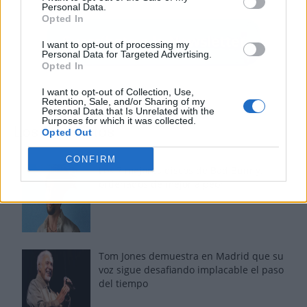
Personal Data.
Opted In
I want to opt-out of processing my
Personal Data for Targeted Advertising.
Opted In
I want to opt-out of Collection, Use,
Retention, Sale, and/or Sharing of my
Personal Data that Is Unrelated with the
Purposes for which it was collected.
Los más vistos
Opted Out
CONFIRM
Los 7 mejores discos de Bad Bunny,
ordenados de mejor a peor
Tom Jones demuestra en Madrid que su
voz sigue desafiando implacable el paso
del tiempo