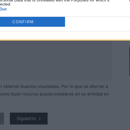
ersonal Data that Is Unrelated with the Purposes for which it
lected.
Out
CONFIRM
obtener buenos resultados. Por lo que se aferran a
como buen recurso pueda instalarse en su entidad en
Siguiente