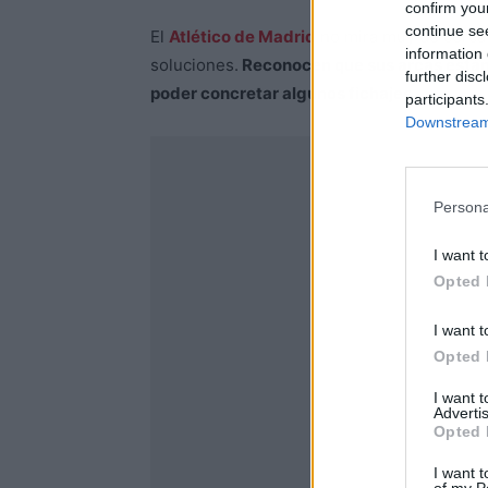
confirm you
continue se
El
Atlético de Madrid
no mira muy de cerca 
information 
soluciones.
Reconocen que sus arcas están 
further disc
poder concretar algunos fichajes.
participants
Downstream 
Persona
I want t
Opted 
I want t
Opted 
I want 
Advertis
Opted 
I want t