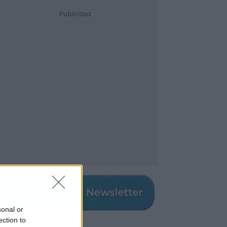
Publicidad
sonal or
ection to