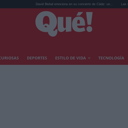
David Bisbal emociona en su concierto de Cádiz: un...
Las sandalias de
CURIOSAS
DEPORTES
ESTILO DE VIDA
TECNOLOGÍA