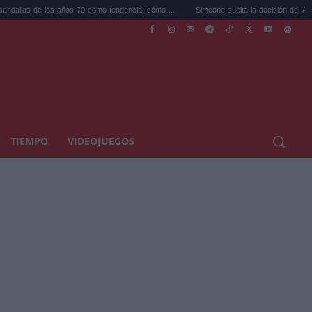
 los años 70 como tendencia: cómo ...
Simeone suelta la decisión del Atlético sobre Ju
TIEMPO
VIDEOJUEGOS