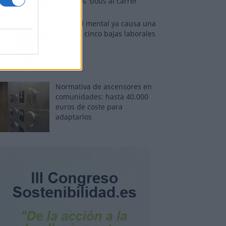
sobre los 'bous al carrer'
La salud mental ya causa una
de cada cinco bajas laborales
Normativa de ascensores en
comunidades: hasta 40.000
euros de coste para
adaptarlos