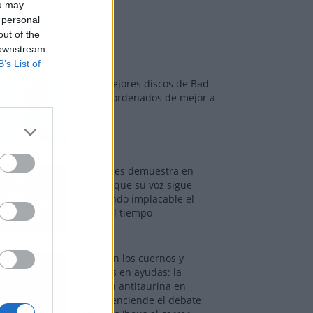
ou may
 personal
out of the
os más vistos
 downstream
B’s List of
Los 7 mejores discos de Bad
Bunny, ordenados de mejor a
peor
Tom Jones demuestra en
Madrid que su voz sigue
desafiando implacable el
paso del tiempo
Fuego en los cuernos y
millones en ayudas: la
rebelión antitaurina en
Alfafar enciende el debate