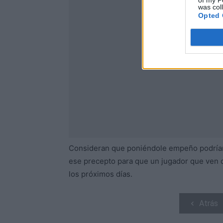
of my P
was col
Opted 
Consideran que poniéndole empeño podrían 
ese precepto para que un jugador que ven 
los próximos días.
Atrás