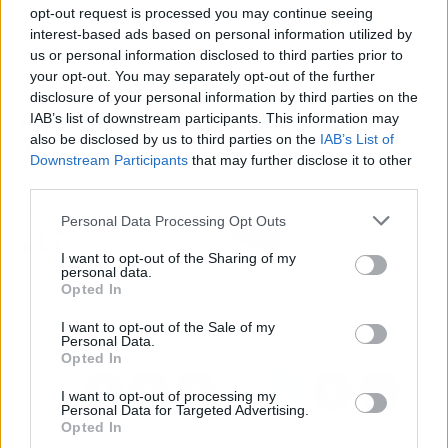
opt-out request is processed you may continue seeing
interest-based ads based on personal information utilized by
Por estos motivos,
QMT, especialistas en
us or personal information disclosed to third parties prior to
interim management
, son una excelente
your opt-out. You may separately opt-out of the further
opción para aprovechar las oportunidades, o
disclosure of your personal information by third parties on the
IAB’s list of downstream participants. This information may
llevar a las empresas al siguiente nivel
also be disclosed by us to third parties on the
IAB’s List of
durante sus momentos de transición.
Downstream Participants
that may further disclose it to other
third parties.
Artículo anterior
Artículo siguiente
Personal Data Processing Opt Outs
Disfrutar de una gran
Inicia la cuenta atrás
variedad de ofertas en
para la apertura de
I want to opt-out of the Sharing of my
personal data.
calzado en el Black
Anytime Fitness Foners
Opted In
Friday de la mano de
miMaO
I want to opt-out of the Sale of my
Personal Data.
Opted In
I want to opt-out of processing my
Personal Data for Targeted Advertising.
Opted In