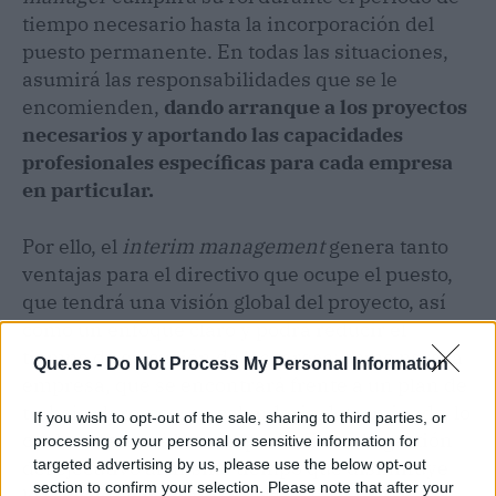
tiempo necesario hasta la incorporación del
puesto permanente. En todas las situaciones,
asumirá las responsabilidades que se le
encomienden,
dando arranque a los proyectos
necesarios y aportando las capacidades
profesionales específicas para cada empresa
en particular.
Por ello, el
interim management
genera tanto
ventajas para el directivo que ocupe el puesto,
que tendrá una visión global del proyecto, así
como un enfoque claro y podrá reducir el
tiempo de ejecución de las tareas; como para la
Que.es -
Do Not Process My Personal Information
empresa, que se encontrará frente a un plan de
trabajo claro, con un calendario determinado, lo
If you wish to opt-out of the sale, sharing to third parties, or
cual aumentará la transparencia en la gestión
processing of your personal or sensitive information for
del ejecutivo al mismo tiempo que disminuye
targeted advertising by us, please use the below opt-out
section to confirm your selection. Please note that after your
los riesgos e incertidumbres.