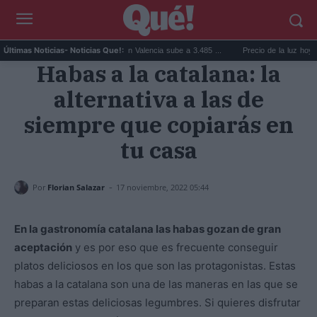
El precio de la vivienda en Valencia sube a 3.485 ...
Precio de la luz hoy, jueves
Últimas Noticias
- Noticias Que!:
Habas a la catalana: la
alternativa a las de
siempre que copiarás en
tu casa
-
Por
Florian Salazar
17 noviembre, 2022 05:44
En la gastronomía catalana las habas gozan de gran
aceptación
y es por eso que es frecuente conseguir
platos deliciosos en los que son las protagonistas. Estas
habas a la catalana son una de las maneras en las que se
preparan estas deliciosas legumbres. Si quieres disfrutar