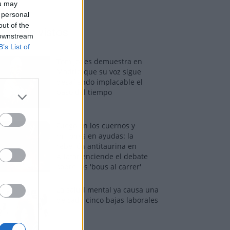
ou may
 personal
out of the
os más vistos
 downstream
B’s List of
Tom Jones demuestra en
Madrid que su voz sigue
desafiando implacable el
paso del tiempo
Fuego en los cuernos y
millones en ayudas: la
rebelión antitaurina en
Alfafar enciende el debate
sobre los 'bous al carrer'
La salud mental ya causa una
de cada cinco bajas laborales