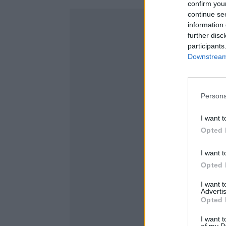
confirm you
continue se
information 
further disc
participants
Downstream 
Persona
I want t
Opted 
I want t
Opted 
I want 
Advertis
Opted 
I want t