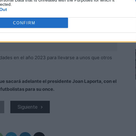
ersonal Data that Is Unrelated with the Purposes for which it
lected.
Out
CONFIRM
dades en el año 2023 para llevarse a unos que otros
ue sacará adelante el presidente Joan Laporta, con el
futbolistas para su once.
Siguiente