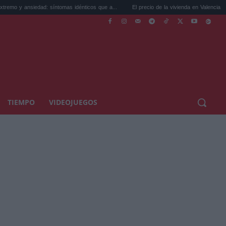
dad: síntomas idénticos que a...
El precio de la vivienda en Valencia sube a 3.485 ...
TIEMPO
VIDEOJUEGOS