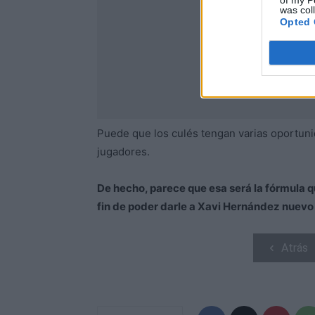
of my P
was col
Opted 
Puede que los culés tengan varias oportuni
jugadores.
De hecho, parece que esa será la fórmula q
fin de poder darle a Xavi Hernández nuevo 
Atrás