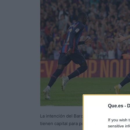
Que.es -
D
La intención del Barcelona es producir más 
If you wish 
tienen capital para poder invertir, así que se
sensitive in