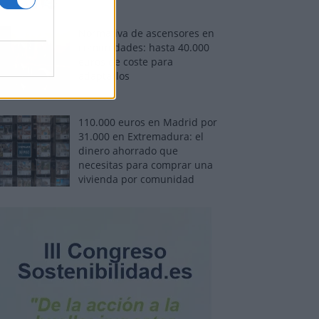
Normativa de ascensores en
comunidades: hasta 40.000
euros de coste para
adaptarlos
110.000 euros en Madrid por
31.000 en Extremadura: el
dinero ahorrado que
necesitas para comprar una
vivienda por comunidad