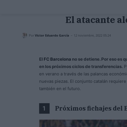
El atacante al
-
Por
Victor Eduardo García
12 noviembre, 2022 05:24
El
FC Barcelona
no se detiene. Por eso es 
en los próximos ciclos de transferencias.
P
en verano a través de las palancas económica
nuevas piezas. El conjunto catalán requiere
también en el futuro.
Próximos fichajes del
1