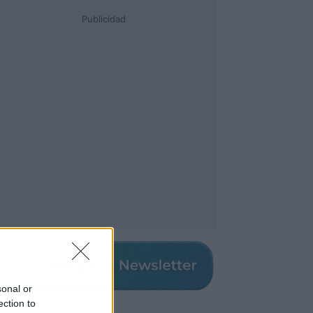
Publicidad
sonal or
ection to