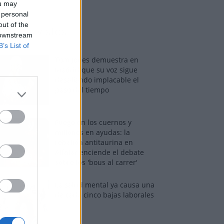
ou may
 personal
out of the
os más vistos
 downstream
B’s List of
Tom Jones demuestra en
Madrid que su voz sigue
desafiando implacable el
paso del tiempo
Fuego en los cuernos y
millones en ayudas: la
rebelión antitaurina en
Alfafar enciende el debate
sobre los 'bous al carrer'
La salud mental ya causa una
de cada cinco bajas laborales