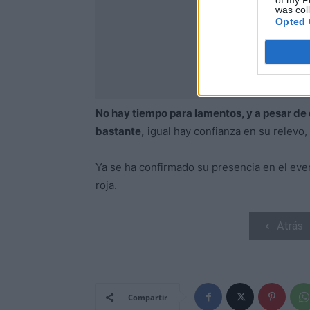
of my P
was col
Opted 
No hay tiempo para lamentos, y a pesar de 
bastante,
igual hay confianza en su relevo,
Ya se ha confirmado su presencia en el even
roja.
Atrás
Compartir