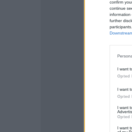
confirm you
continue se
information 
further disc
participants
Downstream 
Persona
I want t
Opted 
I want t
Opted 
I want 
Advertis
Opted 
I want t