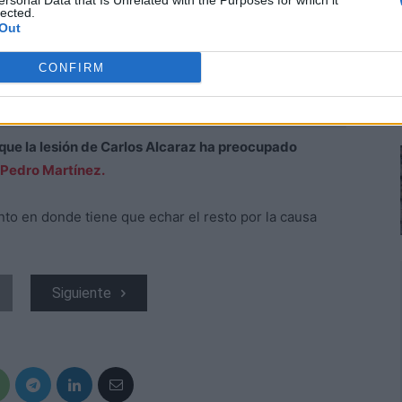
ersonal Data that Is Unrelated with the Purposes for which it
lected.
Out
CONFIRM
que la lesión de Carlos Alcaraz ha preocupado
Pedro Martínez.
to en donde tiene que echar el resto por la causa
Siguiente