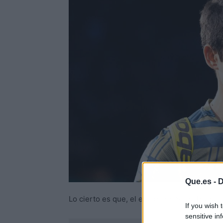
Que.es -
D
Lo cierto es que, el equipo de Sergi Brugue
If you wish 
sensitive in