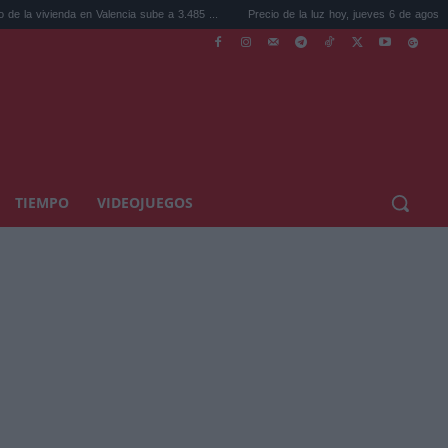
ienda en Valencia sube a 3.485 ...
Precio de la luz hoy, jueves 6 de agosto: la hora ...
TIEMPO
VIDEOJUEGOS