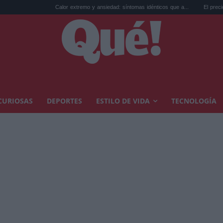
Calor extremo y ansiedad: síntomas idénticos que a...
El precio de la viv
CURIOSAS
DEPORTES
ESTILO DE VIDA
TECNOLOGÍA