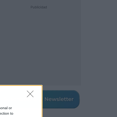
Publicidad
sonal or
ection to