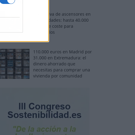
Normativa de ascensores en
comunidades: hasta 40.000
euros de coste para
adaptarlos
110.000 euros en Madrid por
31.000 en Extremadura: el
dinero ahorrado que
necesitas para comprar una
vivienda por comunidad