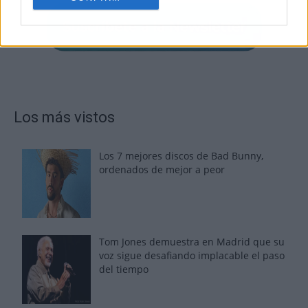
Los más vistos
Los 7 mejores discos de Bad Bunny,
ordenados de mejor a peor
Tom Jones demuestra en Madrid que su
voz sigue desafiando implacable el paso
del tiempo