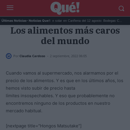
e Sonorama Ri...
Eclipse solar en Cariñena del 12 agosto: Bodegas C...
Las mej
Últimas Noticias
- Noticias Que!:
Los alimentos más caros
del mundo
-
Por
Claudia Cardoso
2 septiembre, 2022 06:05
Cuando vamos al supermercado, nos alarmamos por el
precio de los alimentos. Y es que en los últimos años, los
hemos visto subir de precio hasta
límites insospechables. Y eso que probablemente no
encontremos ninguno de los productos en nuestro
mercado habitual.
[nextpage title="Hongos Matsutake"]