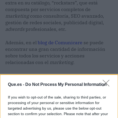
extra en su catálogo, “rockstars”, que está
compuesta por servicios completos de
marketing
como consultoría, SEO avanzado,
gestión de redes sociales, publicidad digital,
adwords
profesionales, etc.
Además, en el
blog de Comunicare
se puede
encontrar una gran cantidad de información
sobre todos los servicios y acciones
relacionadas con el
marketing
.
Todos estos servicios pueden ser contratados
por empresas y autónomos de cualquier sector
Que.es -
Do Not Process My Personal Information
bajo el modelo de trabajo de cobro por horas sin
permanencia.
If you wish to opt-out of the sale, sharing to third parties, or
processing of your personal or sensitive information for
targeted advertising by us, please use the below opt-out
section to confirm your selection. Please note that after your