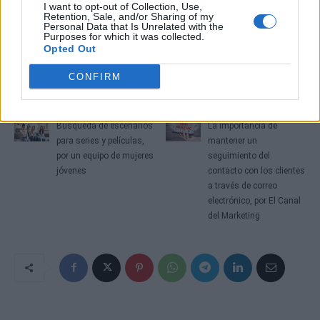
I want to opt-out of Collection, Use,
Retention, Sale, and/or Sharing of my
Personal Data that Is Unrelated with the
Purposes for which it was collected.
Opted Out
CONFIRM
Artículo anterior
Artículo siguiente
Búsqueda de escenarios
La importancia de
para series y películas,
mantener un
por un equipo de mujeres
seguimiento del
jóvenes
contacto con los clientes
a través de correo
electrónico, por El Canal
del Marketing