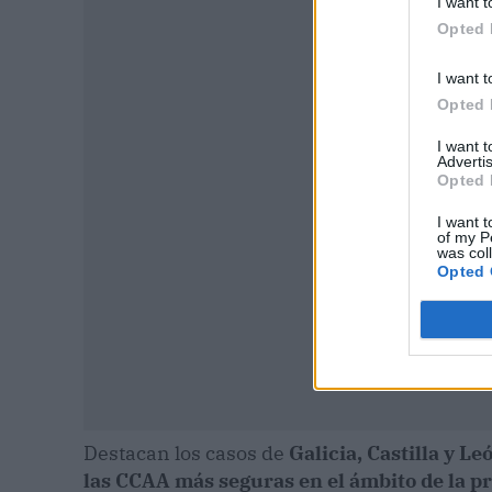
I want t
Opted 
I want t
P
Opted 
I want 
Advertis
Opted 
I want t
of my P
was col
Opted 
Destacan los casos de
Galicia, Castilla y Le
las CCAA más seguras en el ámbito de la p