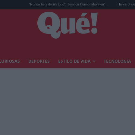
"Nunca he sido un topo": Jessica Bueno 'abofetea' ...
Harvard alerta del síntoma
CURIOSAS
DEPORTES
ESTILO DE VIDA
TECNOLOGÍA