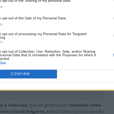
o opt-out of the Sharing of my personal data.
In
o opt-out of the Sale of my Personal Data.
ublicidad
In
to opt-out of processing my Personal Data for Targeted
ing.
In
o opt-out of Collection, Use, Retention, Sale, and/or Sharing
ersonal Data that Is Unrelated with the Purposes for which it
lected.
Out
CONFIRM
ón y Asturias
, que se posicionan
también como
rotección de hogares
, todas ellas con una tasa de