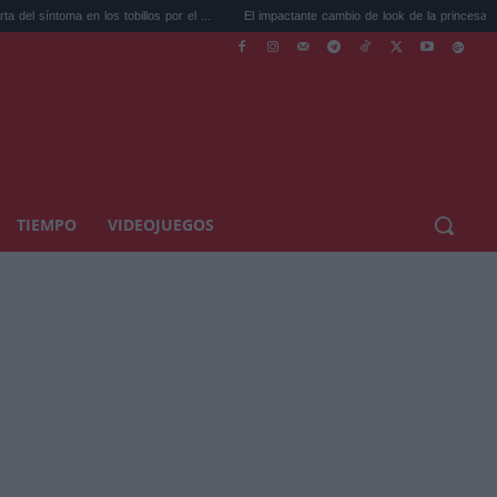
 en los tobillos por el ...
El impactante cambio de look de la princesa Leonor...
TIEMPO
VIDEOJUEGOS