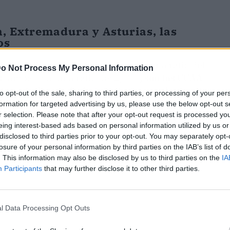
ón, Extremadura y Asturias, las
os
ia, Castilla y León
-todas ellas con una ratio del
o Not Process My Personal Information
s
-ambas con una ratio del 2,1%-
,
son las CCAA
de negocios, es decir, con el menor volumen de
to opt-out of the sale, sharing to third parties, or processing of your per
formation for targeted advertising by us, please use the below opt-out s
r selection. Please note that after your opt-out request is processed y
eing interest-based ads based on personal information utilized by us or
disclosed to third parties prior to your opt-out. You may separately opt-
losure of your personal information by third parties on the IAB’s list of
. This information may also be disclosed by us to third parties on the
IA
Participants
that may further disclose it to other third parties.
l Data Processing Opt Outs