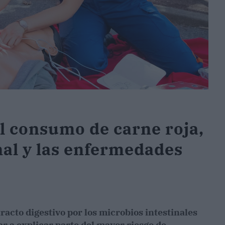
el consumo de carne roja,
nal y las enfermedades
racto digestivo por los microbios intestinales
 a explicar parte del mayor riesgo de