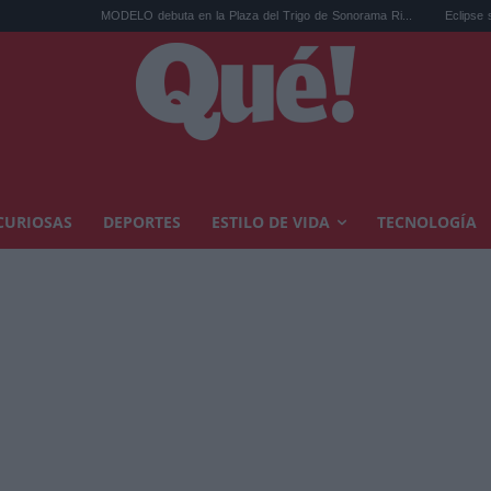
MODELO debuta en la Plaza del Trigo de Sonorama Ri...
Eclipse solar en Cariñena
CURIOSAS
DEPORTES
ESTILO DE VIDA
TECNOLOGÍA