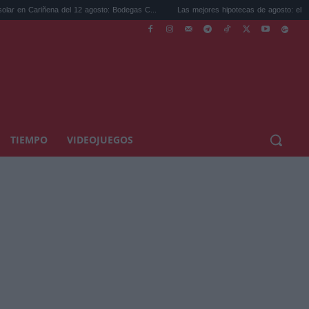
 del 12 agosto: Bodegas C...
Las mejores hipotecas de agosto: el TAE más compet...
TIEMPO
VIDEOJUEGOS