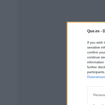
Que.es -
D
If you wish 
P
sensitive in
confirm you
continue se
information 
further disc
participants
Downstream 
Persona