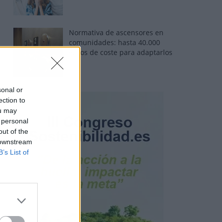
Normativa de ascensores en
comunidades: hasta 40.000
euros de coste para adaptarlos
sonal or
ection to
ou may
 personal
out of the
 downstream
B’s List of