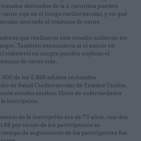
acionados derivados de la L-carnitina pueden
e carne roja en el riesgo cardiovascular, y en qué
ascular asociado al consumo de carne.
gadores que realizaron este estudio midieron los
sangre. También examinaron si el azúcar en
 el colesterol en sangre pueden explicar el
onsumo de carne roja.
4.000 de los 5.888 adultos reclutados
udio de Salud Cardiovascular de Estados Unidos.
esente estudio estaban libres de enfermedades
la inscripción.
mento de la inscripción era de 73 años, casi dos
l 88 por ciento de los participantes se
 tiempo de seguimiento de los participantes fue
 casos.