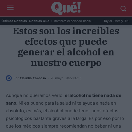
El corte slick back para hombre: el peinado hacia ...
Taylor Swift y Trump: la ar
Últimas Noticias
- Noticias Que!:
Estos son los increíbles
efectos que puede
generar el alcohol en
nuestro cuerpo
-
Por
Claudia Cardoso
20 mayo, 2022 06:15
Aunque no queramos verlo,
el alcohol no tiene nada de
sano
. Ni es bueno para la salud ni te ayuda a nada en
absoluto, es más, el alcohol puede tener unos efectos
psicológicos bastante graves a la larga. Es por eso por lo
que los médicos siempre recomiendan no beber ni una