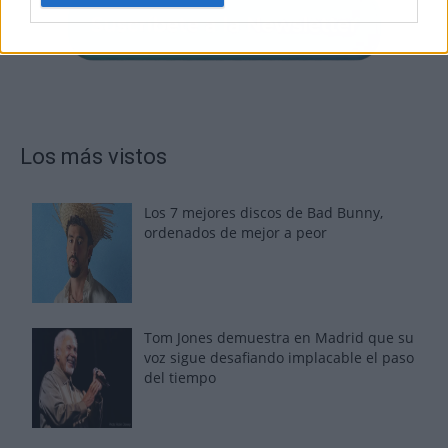
Los más vistos
Los 7 mejores discos de Bad Bunny,
ordenados de mejor a peor
Tom Jones demuestra en Madrid que su
voz sigue desafiando implacable el paso
del tiempo