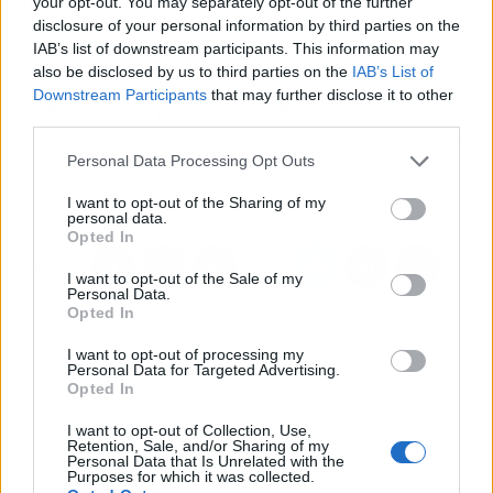
para una mayor duración y resistencia.
your opt-out. You may separately opt-out of the further
disclosure of your personal information by third parties on the
IAB’s list of downstream participants. This information may
Artículo anterior
Artículo siguiente
also be disclosed by us to third parties on the
IAB’s List of
Downstream Participants
that may further disclose it to other
GRUPO LINKA y
¿Qué hacer ante una
third parties.
FORTINET, la
situación de falsificación
importancia de la
de documentos?, por los
Personal Data Processing Opt Outs
seguridad informática
expertos de ASEIIP
en cualquier empresa
I want to opt-out of the Sharing of my
personal data.
Opted In
I want to opt-out of the Sale of my
Personal Data.
Opted In
I want to opt-out of processing my
Personal Data for Targeted Advertising.
Opted In
I want to opt-out of Collection, Use,
Retention, Sale, and/or Sharing of my
Personal Data that Is Unrelated with the
Purposes for which it was collected.