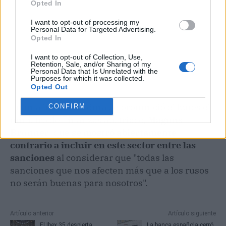
Opted In
I want to opt-out of processing my
Personal Data for Targeted Advertising.
Opted In
I want to opt-out of Collection, Use,
Retention, Sale, and/or Sharing of my
Personal Data that Is Unrelated with the
Purposes for which it was collected.
Opted Out
En una línea más dura se pronunció el lunes el
CONFIRM
ministro de Finanzas austriaco,
Magnus
Brunner
, que
se mostró abiertamente
contrario a incluir en este sector entre las
sanciones
al considerar que "todas las
sanciones que nos afecten más que a los rusos
no serán buenas para nosotros".
Artículo anterior
Artículo siguiente
El Ibex 35 despierta
La banca española cerró