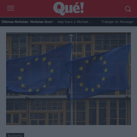
evin Booker mejor quinteto: deja fuera a Michael ...
Trabajar en Noruega: 13.000 nue
Últimas Noticias
- Noticias Que!:
Economía