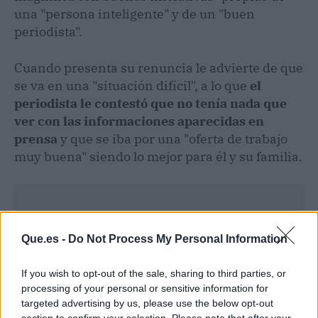
una "persona inteligente" y de un "buen
periodista".
Cuando presenta su renuncia le advierte de que
se va en una "situación difícil", a lo que
el
periodista le contestó que no tenía nada que
ver con las informaciones aparecidas en
prensa
y que se iba por una "oferta de trabajo
muy buena" siendo lo mejor para él y su familia.
Que.es -
Do Not Process My Personal Information
If you wish to opt-out of the sale, sharing to third parties, or
processing of your personal or sensitive information for
targeted advertising by us, please use the below opt-out