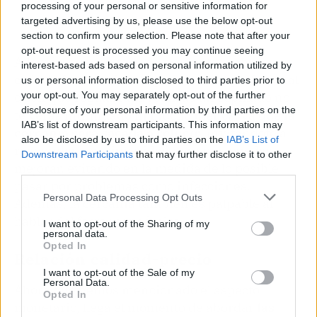
processing of your personal or sensitive information for
targeted advertising by us, please use the below opt-out
section to confirm your selection. Please note that after your
opt-out request is processed you may continue seeing
Además, cuando te haga preguntas sobre
interest-based ads based on personal information utilized by
cuándo fue tu última higiene dental profesional
us or personal information disclosed to third parties prior to
o con qué regularidad realizas un cepillado no
your opt-out. You may separately opt-out of the further
disclosure of your personal information by third parties on the
te verás intimidado ni mucho menos, ya que
la
IAB’s list of downstream participants. This information may
cercanía será sacada a relucir
, invitándote a
also be disclosed by us to third parties on the
IAB’s List of
responder con sinceridad para que puedas
Downstream Participants
that may further disclose it to other
mejorar, evitando en la medida de lo posible
third parties.
pasar por problemas como infecciones.
Personal Data Processing Opt Outs
Además, la cercanía también es palpable al
hablar del factor económico.
I want to opt-out of the Sharing of my
personal data.
Opted In
Relación calidad-precio
I want to opt-out of the Sale of my
Personal Data.
Ahora que hemos mencionado el aspecto
Opted In
monetario, llega el momento de abordar
las