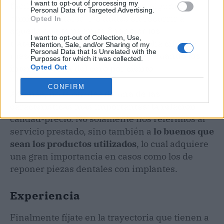
I want to opt-out of processing my
facilidades de pago que ofrecen algunas
Personal Data for Targeted Advertising.
clínicas dentales
. No dudes en recurrir a
Opted In
aquella que te permita financiar los
I want to opt-out of Collection, Use,
tratamientos abarcando una amplia cifra de
Retention, Sale, and/or Sharing of my
Personal Data that Is Unrelated with the
meses, por ejemplo 36, siempre y cuando los
Purposes for which it was collected.
intereses sean del cero por ciento.
Opted Out
CONFIRM
Además, no te olvides de una de las
características más importantes: la relación
calidad-precio. No solamente nos referimos al
servicio prestado, sino también a
lo buenos que
sean los productos utilizados
, lo cual adquiere
una gran importancia en casos como los de
reponer piezas dentales con implantes.
Experiencia
Finalmente fíjate en la trayectoria que tienen a