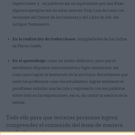
repeticiones; y en palabras sin un equivalente por una frase.
Algunos ejemplos son de estos usos en: Fray Luis de León con
versiones del Cantar de los Cantares y del Libro de Job, del
Antiguo Testamento.
En la realización de traducciones
: Antigüedades de los Judíos
de Flavio Josefo.
En el aprendizaje
: como un medio didáctico, para que el
estudiante adquiera conocimientos y logre memorizar, así
como para lograr la hesitación de la escritura. Recordemos que
tanto los profesores como los estudiantes, logran mediante el
parafraseo asimilar una lección y expresarla con sus palabras,
sobre todo en las exposiciones, eso sí, sin omitir la esencia de la
misma.
Todo ello para que terceras personas logren
comprender el contenido del tema de manera
ms fácil y rápida.