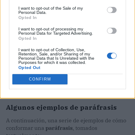
I want to opt-out of the Sale of my
Personal Data.
Opted In
I want to opt-out of processing my
Personal Data for Targeted Advertising.
Opted In
I want to opt-out of Collection, Use,
Retention, Sale, and/or Sharing of my
Personal Data that Is Unrelated with the
Purposes for which it was collected.
En la resolución de problemas
: parafrasear resulta una
Opted Out
estrategia más alternativa, al momento de actuar como
mediador ante un conflicto entre las personas. Se usan palabras
CONFIRM
similares pero sin cambiar la esencia del contexto, de lo que se
está planteando.
Algunos ejemplos de paráfrasis
A continuación, una serie de ejemplos de cómo
conformar una
paráfrasis
, tomados