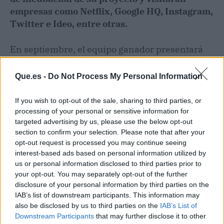
empresas como Netflix, Google HQ, Instagram,
Twitter e Ideo, entre otras.
En septiembre, el equipo ganador presentará
su proyecto en una sesión formato Demo Day
ante inversores, business angels, plataformas
Que.es -
Do Not Process My Personal Information
aceleradoras y organizaciones "de referencia"
del ecosistema emprendedor.
If you wish to opt-out of the sale, sharing to third parties, or
processing of your personal or sensitive information for
targeted advertising by us, please use the below opt-out
Artículo anterior
Artículo siguiente
section to confirm your selection. Please note that after your
Square, la firma de Jack
Viscofan y Telefónica
opt-out request is processed you may continue seeing
Dorsey, desembarca en
equipan en Cáseda la
interest-based ads based on personal information utilized by
España para ofrecer
primera fábrica de
us or personal information disclosed to third parties prior to
servicios de pagos
España del sector
your opt-out. You may separately opt-out of the further
digitales
alimentario digitalizada
disclosure of your personal information by third parties on the
con 5G
IAB’s list of downstream participants. This information may
also be disclosed by us to third parties on the
IAB’s List of
Downstream Participants
that may further disclose it to other