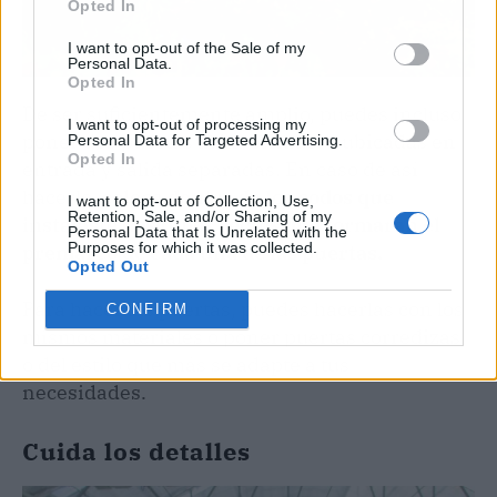
Opted In
I want to opt-out of the Sale of my
Personal Data.
Opted In
De ser suficientemente amplio, puedes incluso
I want to opt-out of processing my
poner dos puertas al invernadero ubicadas en
Personal Data for Targeted Advertising.
Opted In
entrada y salida separadas. En caso de así
hacerlo,
coloca dentro de los codos que
I want to opt-out of Collection, Use,
Retention, Sale, and/or Sharing of my
instalaste dos tubos rectos que formaran el
Personal Data that Is Unrelated with the
Purposes for which it was collected.
premarco de cada una de las puertas.
Opted Out
Para hacer las puertas, puedes hacerlas con los
CONFIRM
mismos materiales o poner puertas corredizas
o del estilo que más se adapte a tus
necesidades.
Cuida los detalles