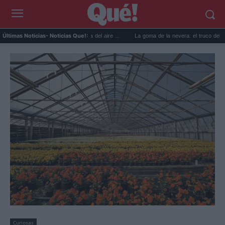
a reutilizar el agua del aire ...
La goma de la nevera: el truco del papel para sabe...
Últimas Noticias
- Noticias Que!:
Curiosas