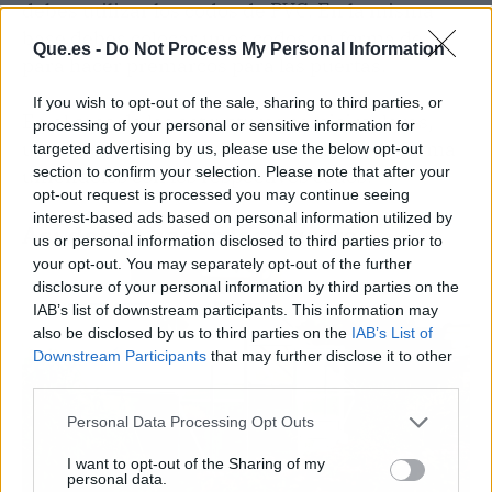
debes utilizar los codos de PVC. En la misma
base debes colocar unos codos en forma de T
Que.es -
Do Not Process My Personal Information
para hacer premarcos para las puertas.
If you wish to opt-out of the sale, sharing to third parties, or
En el caso de las estructuras semicirculares,
processing of your personal or sensitive information for
usa tubos de PVC flexibles para darles la forma
targeted advertising by us, please use the below opt-out
section to confirm your selection. Please note that after your
uniéndolos con los respectivos codos.
opt-out request is processed you may continue seeing
interest-based ads based on personal information utilized by
Así debes hacer las puertas
us or personal information disclosed to third parties prior to
your opt-out. You may separately opt-out of the further
disclosure of your personal information by third parties on the
IAB’s list of downstream participants. This information may
also be disclosed by us to third parties on the
IAB’s List of
Downstream Participants
that may further disclose it to other
third parties.
Personal Data Processing Opt Outs
I want to opt-out of the Sharing of my
personal data.