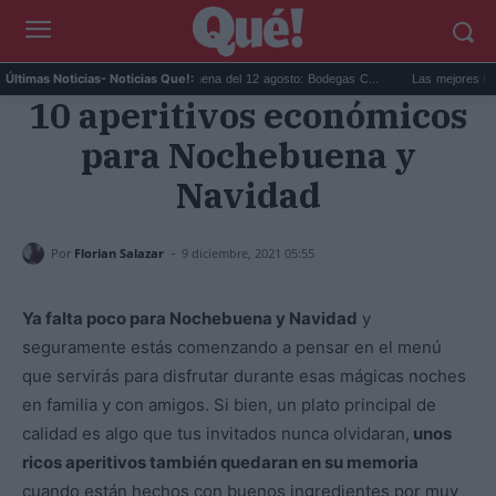
..
Eclipse solar en Cariñena del 12 agosto: Bodegas C...
Las mejores hipotecas
Últimas Noticias
- Noticias Que!:
10 aperitivos económicos
para Nochebuena y
Navidad
-
Por
Florian Salazar
9 diciembre, 2021 05:55
Ya falta poco para Nochebuena y Navidad
y
seguramente estás comenzando a pensar en el menú
que servirás para disfrutar durante esas mágicas noches
en familia y con amigos. Si bien, un plato principal de
calidad es algo que tus invitados nunca olvidaran,
unos
ricos aperitivos también quedaran en su memoria
cuando están hechos con buenos ingredientes por muy