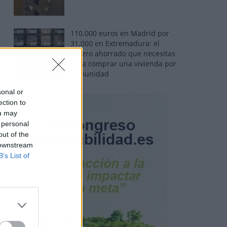
110.000 euros en Madrid por
31.000 en Extremadura: el
dinero ahorrado que necesitas
para comprar una vivienda por
comunidad
sonal or
ection to
ou may
 personal
out of the
 downstream
B’s List of