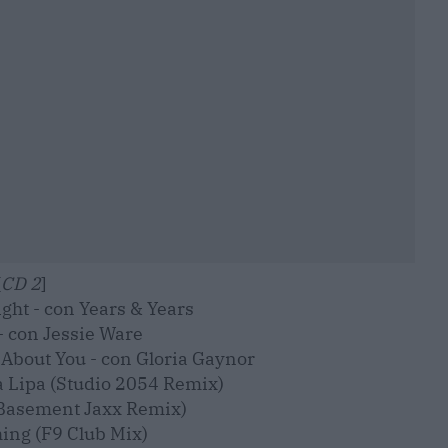
[
CD 2
]
ght - con Years & Years
 - con Jessie Ware
 About You - con Gloria Gaynor
a Lipa (Studio 2054 Remix)
Basement Jaxx Remix)
ing (F9 Club Mix)