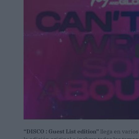
“DISCO : Guest List edition”
llega en varios