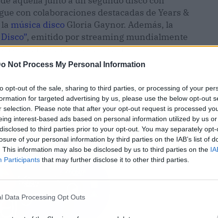
s de aquella junto a un segundo disco con
ue con colaboraciones destacadas de Years &
 la
música disco
Gloria Gaynor. Además, la
 Disco”
, emitido por streaming mundialmente
e repasar algunos de sus clásicos.
o Not Process My Personal Information
to opt-out of the sale, sharing to third parties, or processing of your per
formation for targeted advertising by us, please use the below opt-out s
r selection. Please note that after your opt-out request is processed y
eing interest-based ads based on personal information utilized by us or
disclosed to third parties prior to your opt-out. You may separately opt-
losure of your personal information by third parties on the IAB’s list of
. This information may also be disclosed by us to third parties on the
IA
Participants
that may further disclose it to other third parties.
l Data Processing Opt Outs