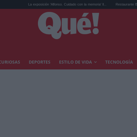
La exposición 'Alfonso. Cuidado con la memoria' ll...
Restaurante Brassafina Madrid: l
CURIOSAS
DEPORTES
ESTILO DE VIDA
TECNOLOGÍA