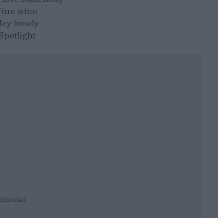
Fine wine
ey lonely
Spotlight
ublicidad