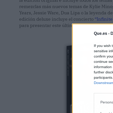
la edición original e incluye todos los tema
remezclas más nuevos temas de Kylie Minog
Years, Jessie Ware, Dua Lipa o la leyenda de
edición deluxe incluye el concierto
“Infinite
para presentar este último trabajo además d
Que.es -
D
If you wish 
sensitive in
confirm you
continue se
information 
further disc
participants
Downstream 
Persona