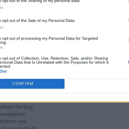
o opt-out of the Sharing of my personal data.
In
o opt-out of the Sale of my Personal Data.
In
[
CD 1
]
to opt-out of processing my Personal Data for Targeted
.Magic
ing.
In
ss a thing
al groove
o opt-out of Collection, Use, Retention, Sale, and/or Sharing
ersonal Data that Is Unrelated with the Purposes for which it
nday Blues
lected.
upernova
Out
 something
CONFIRM
st chance
I love it
oes the DJ go?
floor darling
nstoppable
lebrate you
u love somebody