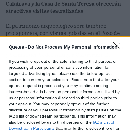
Calatrava y la Casa de Santa Teresa ofrecerán
atractivas visitas teatralizadas.
El patrimonio arqueológico será también
protagonista, con visitas guiadas en el Pozo de
Nieve, Cerro de San Vicente, Parque
Arqueológico del Botánico, Cueva de Salamanca
Que.es -
Do Not Process My Personal Information
y Salmantica Sedes Antiqua Castrorum. El
programa suma también música, con
If you wish to opt-out of the sale, sharing to third parties, or
processing of your personal or sensitive information for
conciertos en Monumenta Salmanticae.
targeted advertising by us, please use the below opt-out
section to confirm your selection. Please note that after your
opt-out request is processed you may continue seeing
Artículo anterior
Artículo siguiente
interest-based ads based on personal information utilized by
La DGT prevé 1,2
Belchite celebra su
us or personal information disclosed to third parties prior to
millones de
'Noche de Ánimas' con
your opt-out. You may separately opt-out of the further
desplazamientos en el
visitas teatralizadas por
disclosure of your personal information by third parties on the
Puente de Todos los
el Pueblo Viejo
IAB’s list of downstream participants. This information may
Santos en Madrid
also be disclosed by us to third parties on the
IAB’s List of
Downstream Participants
that may further disclose it to other