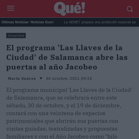
ntes de Ceuta agrieta la c...
La AEMET prepara una predicción especial para el e..
Últimas Noticias
- Noticias Que!:
Actualidad
El programa 'Las Llaves de la
Ciudad' de Salamanca abre las
puertas al año Jacobeo
30 octubre, 2021 09:25
Marta Suárez
El programa municipal 'Las Llaves de la Ciudad'
de Salamanca, que se celebrará entre este
sábado, 30 de octubre, y el 19 de diciembre,
contará con una veintena de espacios
patrimoniales que abrirán sus puertas con
visitas guiadas, teatralizadas y propuestas
familiares y con el Año Jacobeo como "hilo