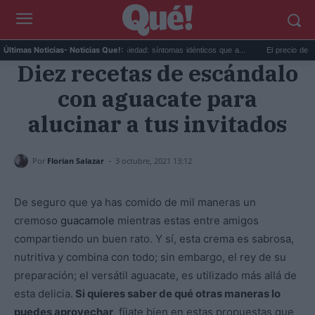
s...
Calor extremo y ansiedad: síntomas idénticos que a...
El precio de la vivi
Últimas Noticias
- Noticias Que!:
Diez recetas de escándalo
con aguacate para
alucinar a tus invitados
-
Por
Florian Salazar
3 octubre, 2021 13:12
De seguro que ya has comido de mil maneras un
cremoso
guacamole
mientras estas entre amigos
compartiendo un buen rato. Y sí, esta crema es sabrosa,
nutritiva y combina con todo; sin embargo, el rey de su
preparación; el versátil aguacate, es utilizado más allá de
esta delicia.
Si quieres saber de qué otras maneras lo
puedes aprovechar,
fíjate bien en estas propuestas que