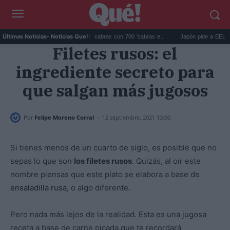
Galápagos eliminó 140.000 cabras con 700 'cabras e...
Japón pide a EEUU que d
Últimas Noticias
- Noticias Que!:
Filetes rusos: el
ingrediente secreto para
que salgan más jugosos
-
Por
Felipe Moreno Corral
12 septiembre, 2021 13:00
Si tienes menos de un cuarto de siglo, es posible que no
sepas lo que son
los filetes rusos
. Quizás, al oír este
nombre piensas que este plato se elabora a base de
ensaladilla rusa
, o algo diferente.
Pero nada más lejos de la realidad. Esta es una jugosa
receta a base de carne picada que te recordará