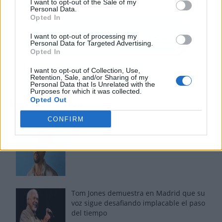
I want to opt-out of the Sale of my
Personal Data.
Opted In
I want to opt-out of processing my
Personal Data for Targeted Advertising.
Opted In
I want to opt-out of Collection, Use,
Retention, Sale, and/or Sharing of my
Personal Data that Is Unrelated with the
Purposes for which it was collected.
Opted Out
Los más vistos
CONFIRM
Los 7 mejores discos de Bad Bunny,
ordenados de mejor a peor
Tom Jones demuestra en Madrid que su
voz sigue desafiando implacable el paso
del tiempo