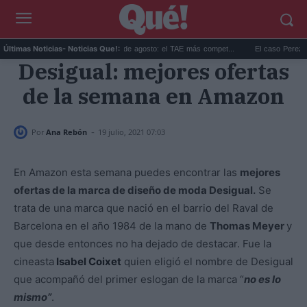
..
Las mejores hipotecas de agosto: el TAE más compet...
El caso Perez Hilton: 
Últimas Noticias
- Noticias Que!:
Desigual: mejores ofertas
de la semana en Amazon
-
Por
Ana Rebón
19 julio, 2021 07:03
En Amazon esta semana puedes encontrar las
mejores
ofertas de la marca de diseño de moda Desigual.
Se
trata de una marca que nació en el barrio del Raval de
Barcelona en el año 1984 de la mano de
Thomas Meyer
y
que desde entonces no ha dejado de destacar. Fue la
cineasta
Isabel Coixet
quien eligió el nombre de Desigual
que acompañó del primer eslogan de la marca “
no es lo
mismo”
.