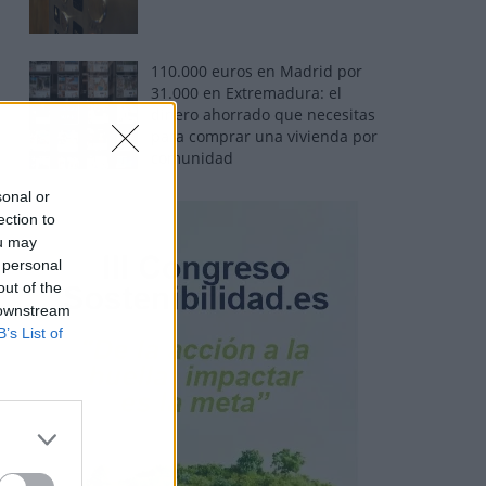
110.000 euros en Madrid por
31.000 en Extremadura: el
dinero ahorrado que necesitas
para comprar una vivienda por
comunidad
sonal or
ection to
ou may
 personal
out of the
 downstream
B’s List of