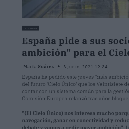
Economía
España pide a sus soci
ambición" para el Cie
Marta Suárez
3 junio, 2021 12:34
España ha pedido este jueves "más ambición
del futuro 'Cielo Único' que los Veintisiet
contar con un sistema común para la gestión
Comisión Europea relanzó tras años bloque
"(El Cielo Único) nos interesa mucho por
navegación, ganar en conectividad y redu
debate y vamos a pedir mayor ambición"
, 