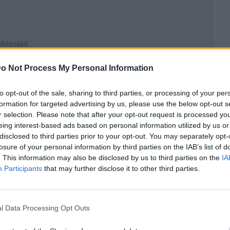
ublicidad
o Not Process My Personal Information
to opt-out of the sale, sharing to third parties, or processing of your per
formation for targeted advertising by us, please use the below opt-out s
r selection. Please note that after your opt-out request is processed y
eing interest-based ads based on personal information utilized by us or
disclosed to third parties prior to your opt-out. You may separately opt-
losure of your personal information by third parties on the IAB’s list of
. This information may also be disclosed by us to third parties on the
IA
Participants
that may further disclose it to other third parties.
stros del bloque, Ábalos ha detallado algunos de
l Data Processing Opt Outs
er más avances,
por ejemplo en lo que se refiere a