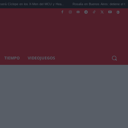
 los X-Men del MCU y Hea...
Rosalía en Buenos Aires: detiene el tráfico y se s...
TIEMPO
VIDEOJUEGOS