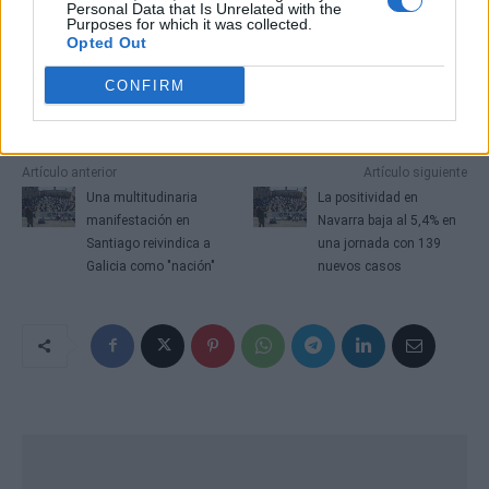
Personal Data that Is Unrelated with the
Purposes for which it was collected.
Opted Out
CONFIRM
Artículo anterior
Artículo siguiente
Una multitudinaria
La positividad en
manifestación en
Navarra baja al 5,4% en
Santiago reivindica a
una jornada con 139
Galicia como "nación"
nuevos casos