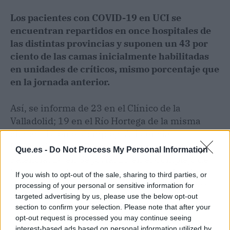
Los pacientes con COVID-19 en UCI se
encuentran repartidos en once hospitales de
las distintas provincias y suponen un 43 por
ciento de las camas inicialmente habilitadas
en unidades de críticos, mismo porcentaje que
en la jornada anterior.
Así, se informa de 23 en el Clínico de la
Valladolid; 19 en el Río Hortega de la misma
ciudad; 18 en el Complejo Asistencial
Universitario de Burgos; 16 en el Complejo de
Que.es -
Do Not Process My Personal Information
Palencia; 14 en Segovia; 13 en el Complejo de
Salamanca; doce en los de León y Soria; cinco
If you wish to opt-out of the sale, sharing to third parties, or
en el de Zamora y en el Hospital de El Bierzo y
processing of your personal or sensitive information for
cuatro en Ávila.
targeted advertising by us, please use the below opt-out
section to confirm your selection. Please note that after your
opt-out request is processed you may continue seeing
interest-based ads based on personal information utilized by