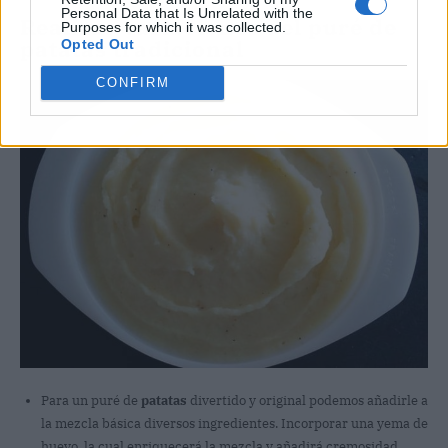
Personal Data that Is Unrelated with the
Realizar variaciones del puré de
Purposes for which it was collected.
patatas tradicional
Opted Out
CONFIRM
Para un puré de
patatas
divertido y original podemos añadirle a
la mezcla básica diversos ingredientes. Incorporar una yema de
huevo, la cual enriquecerá la mezcla y añadirá cremosidad.