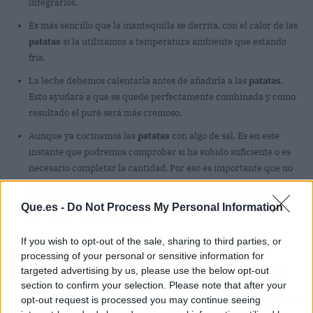
integrarlos.
Es más sencillo que la mantequilla se derrita, con el calor de las
patatas
si la utilizamos a temperatura ambiente que estando
fría.
La leche debemos calentarla antes de añadirla a las
patatas
.
Esto ayudará a que se quede perfectamente combinada y como
resultado el puré será más cremoso.
Aunque ya cocinamos las
patatas
con algo de sal. Es en este
instante que podremos comprobar si ha subido suficiente o es
necesario completar la cantidad. Por eso es importante que no
cocinemos las
patatas
con una excesiva cantidad de sal. Es
recomendable añadirle poco para que luego se rectifique la
Que.es -
Do Not Process My Personal Information
cantidad al final del proceso.
If you wish to opt-out of the sale, sharing to third parties, or
En el momento de servir y la
processing of your personal or sensitive information for
conservación del puré de patatas
targeted advertising by us, please use the below opt-out
section to confirm your selection. Please note that after your
Debemos tomar en cuenta, si lo que deseamos es servir el mejor
opt-out request is processed you may continue seeing