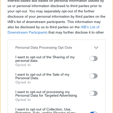
puré de
patatas
posible, es hacerlo en el momento justo. Esto
interest-based ads based on personal information utilized by
us or personal information disclosed to third parties prior to
quiere decir, que sea tan pronto como sea posible una vez que
your opt-out. You may separately opt-out of the further
lo tenemos listo.
disclosure of your personal information by third parties on the
Esta es una preparación que no debe de esperar al resto de la
IAB’s list of downstream participants. This information may
comida. Estará en su punto si lo consumimos recién preparado.
also be disclosed by us to third parties on the
IAB’s List of
Si hemos tenido que prepararlo con cierta antelación. La forma
Downstream Participants
that may further disclose it to other
third parties.
de conservarlo caliente es mantenerlo a baño maría a fuego
bajo, teniendo la precaución de taparlo con un film
Personal Data Processing Opt Outs
transparente o un paño de cocina. En cambio, si lo que ha
ocurrido es que nos ha sobrado de una comida para otra.
I want to opt-out of the Sharing of my
personal data.
Podemos guardarlo en el refrigerador hasta unas 48 horas,
Opted In
teniendo la precaución de tapar su superficie con un film
transparente.
I want to opt-out of the Sale of my
Personal Data.
El plástico ha de que quedar totalmente pegado a la capa
Opted In
superior del puré. Así evitaremos que se reseque.
I want to opt-out of processing my
A la hora de volver a ponerlo a la mesa lo calentaremos a baño
Personal Data for Targeted Advertising.
Opted In
maría cubriéndolo con una fina capa de leche removiéndolo
hasta que se integre.
I want to opt-out of Collection, Use,
Retention, Sale, and/or Sharing of my