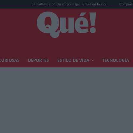
La fantástica bruma corporal que arrasa en Primor ...
Comprar arte en subast
CURIOSAS
DEPORTES
ESTILO DE VIDA
TECNOLOGÍA