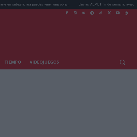
a: así puedes tener una obra...
Lluvias AEMET fin de semana: avisos por tormentas 
TIEMPO
VIDEOJUEGOS