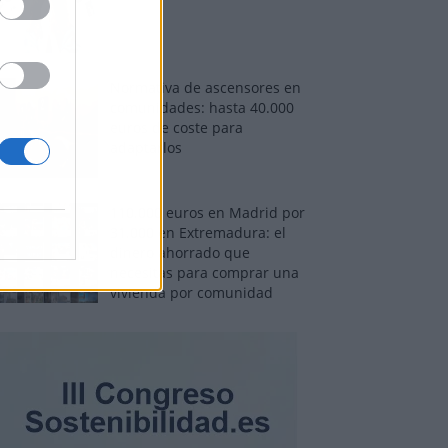
Normativa de ascensores en
comunidades: hasta 40.000
euros de coste para
adaptarlos
110.000 euros en Madrid por
31.000 en Extremadura: el
dinero ahorrado que
necesitas para comprar una
vivienda por comunidad