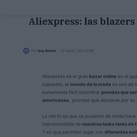
Aliexpress: las blazer
-
Por
Ana Rebón
27 marzo, 2021 07:00
Aliexpress es el gran
bazar online
en el que
supuesto, el
mundo de la moda
es uno de l
sumamente fácil encontrar
prendas que so
americanas
, prendas que destacan por su ve
Lo cierto es que se pusieron de moda hace 
imprescindible de
nuestros looks tanto de
Y es que permiten jugar con
diferentes est