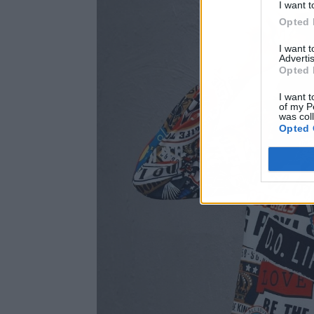
I want t
Opted 
I want 
Advertis
Opted 
I want t
of my P
was col
Opted 