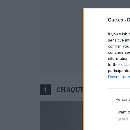
Que.es -
D
If you wish 
sensitive in
confirm you
continue se
information 
further disc
participants
Downstream 
CHAQUETA VINTAGE 
1
Persona
I want t
Opted 