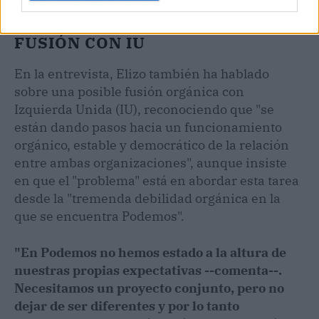
no se va a hablar de otra cosa", advierte.
FUSIÓN CON IU
En la entrevista, Elizo también ha hablado
sobre una posible fusión orgánica con
Izquierda Unida (IU), reconociendo que "se
están dando pasos hacia un funcionamiento
orgánico, estable y democrático de la relación
entre ambas organizaciones", aunque insiste
en que el "problema" está en abordar esta tarea
desde la "tremenda debilidad orgánica en la
que se encuentra Podemos".
"En Podemos no hemos estado a la altura de
nuestras propias expectativas --comenta--.
Necesitamos un proyecto conjunto, pero no
dejar de ser diferentes y por lo tanto