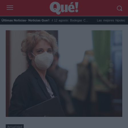
lipse solar en Cariñena del 12 agosto: Bodegas C...
Las mejores hipotecas de agosto
Últimas Noticias
- Noticias Que!:
Actualidad