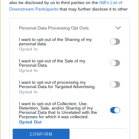
also be disclosed by us to third parties on the
IAB’s List of
Downstream Participants
that may further disclose it to other
third parties.
Personal Data Processing Opt Outs
I want to opt-out of the Sharing of my
personal data.
Opted In
I want to opt-out of the Sale of my
Personal Data.
Opted In
I want to opt-out of processing my
Personal Data for Targeted Advertising.
Opted In
En su opinión, no cree que Iglesias haya
querido equiparar a ambos y, en cualquier
I want to opt-out of Collection, Use,
Retention, Sale, and/or Sharing of my
caso, considera un "error" haber hecho
Personal Data that Is Unrelated with the
siquiera la comparación. "Nosotros no
Purposes for which it was collected.
Opted Out
podemos cometer esos errores porque no nos
los podemos permitir, sabemos de sobra que
CONFIRM