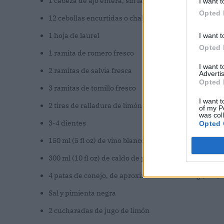
1 cabeza de ajo entera, sin la piel exterior pero deja
I want t
Opted 
12 cebollas encurtidas o chalotas pequeñas
1 hoja de laurel
I want t
Opted 
1 ramita de romero fresco
I want 
2 ramitas de salvia fresca
Advertis
Opted 
3 ramitas de tomillo fresco
I want t
2 tiras de ralladura de limón, de unos 5 cm (2 pulgad
of my P
was col
3-4 dientes
Opted 
150 ml (5 fl oz) de vino blanco seco
300 ml (10 fl oz) de caldo de pollo
4 patas de conejo, de aproximadamente 225 g (8 oz)
Sal y pimienta negra
2 cucharadas de jugo de limón