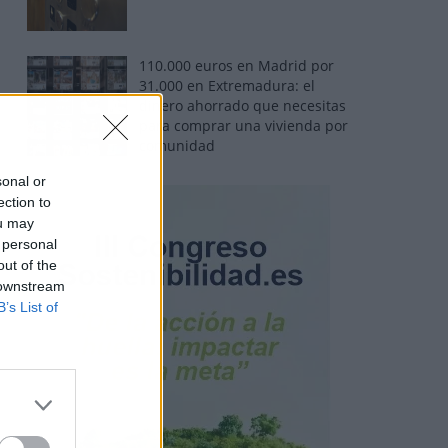
110.000 euros en Madrid por
31.000 en Extremadura: el
dinero ahorrado que necesitas
para comprar una vivienda por
comunidad
sonal or
ection to
ou may
 personal
out of the
 downstream
B’s List of