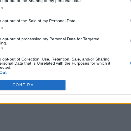
da entera
o opt-out of the Sharing of my personal data.
In
o opt-out of the Sale of my Personal Data.
In
to opt-out of processing my Personal Data for Targeted
ing.
In
o opt-out of Collection, Use, Retention, Sale, and/or Sharing
as) de largo
ersonal Data that Is Unrelated with the Purposes for which it
lected.
Out
CONFIRM
 cada una