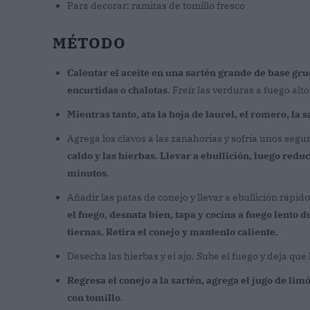
Para decorar: ramitas de tomillo fresco
MÉTODO
Calentar el aceite en una sartén grande de base grue
encurtidas o chalotas
. Freír las verduras a fuego a
Mientras tanto, ata la hoja de laurel, el romero, la s
Agrega los clavos a las zanahorias y sofría unos seg
caldo y las hierbas. Llevar a ebullición, luego reduc
minutos
.
Añadir las patas de conejo y llevar a ebullición rápido
el fuego, desnata bien, tapa y cocina a fuego lento 
tiernas. Retira el conejo y mantenlo caliente.
Desecha las hierbas y el ajo. Sube el fuego y deja que 
Regresa el conejo a la sartén, agrega el jugo de lim
con tomillo
.