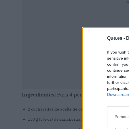
P
Que.es -
D
If you wish 
sensitive in
confirm you
continue se
information 
further disc
participants
Ingredientes:
Para 4 personas
Downstream 
2 cucharadas de aceite de oliva
Persona
150 g (5½ oz) de zanahorias pequeñas enteras o zan