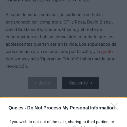
Al cabo de varias semanas, la audiencia se había
enganchado por completo a 'OT' y Rosa, David Bisbal,
David Bustamante, Chenoa, Gisela, y el resto de
concursantes se habían convertido en todo lo que los
adolescentes querían ser en la vida. Los expulsados de
cada semana eran reconocidos por la calle, y la
gente
pedía más y más 'Operación Triunfo': había nacido una
revolución.
Atrás
Siguiente
Que.es -
Do Not Process My Personal Information
If you wish to opt-out of the sale, sharing to third parties, or