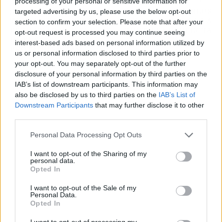
ARTÍCULO ANTERIOR
ARTÍCULO SIGUIENTE
processing of your personal or sensitive information for
¡EL BAR COYOTE
LA RECETA DE KARLOS
targeted advertising by us, please use the below opt-out
TENDRÁ UNA SECUELA!
ARGUIÑANO PARA UNA
section to confirm your selection. Please note that after your
ESTO ES LO QUE FUE
TORTILLA PERFECTA
opt-out request is processed you may continue seeing
DE SUS
interest-based ads based on personal information utilized by
PROTAGONISTAS
us or personal information disclosed to third parties prior to
your opt-out. You may separately opt-out of the further
disclosure of your personal information by third parties on the
IAB’s list of downstream participants. This information may
also be disclosed by us to third parties on the
IAB’s List of
Downstream Participants
that may further disclose it to other
third parties.
Personal Data Processing Opt Outs
I want to opt-out of the Sharing of my
personal data.
Opted In
I want to opt-out of the Sale of my
Personal Data.
Opted In
I want to opt-out of processing my