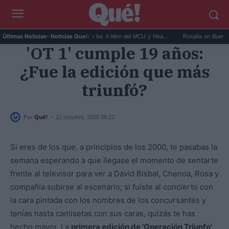
Kit Connor será Cíclope en los X-Men del MCU y Hea...
Rosalía en Buenos Aires: 
Últimas Noticias
- Noticias Que!:
'OT 1' cumple 19 años:
¿Fue la edición que más
triunfó?
-
Por
Qué!
22 octubre, 2020 06:22
Si eres de los que, a principios de los 2000, te pasabas la
semana esperando a que llegase el momento de sentarte
frente al televisor para ver a David Bisbal, Chenoa, Rosa y
compañía subirse al escenario; si fuiste al concierto con
la cara pintada con los nombres de los concursantes y
tenías hasta camisetas con sus caras, quizás te has
hecho mayor. La
primera edición de 'Operación Triunfo',