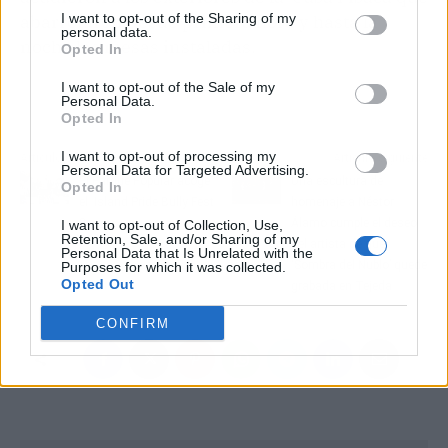
I want to opt-out of the Sharing of my
abarrotaron desde primera hora y hasta la
personal data.
noche las mesas instaladas.
Opted In
I want to opt-out of the Sale of my
Personal Data.
Opted In
I want to opt-out of processing my
Artículo anterior
Artículo siguiente
Personal Data for Targeted Advertising.
El Parque Popular acoge
Una escultura de
Opted In
el Island Pride Bully Fest
homenaje a Néstor
3
Álamo cumple el deseo
I want to opt-out of Collection, Use,
Retention, Sale, and/or Sharing of my
del artista de que
Personal Data that Is Unrelated with the
‘Sombra del Nublo’ quede
Purposes for which it was collected.
Opted Out
grabada en Tejeda
CONFIRM