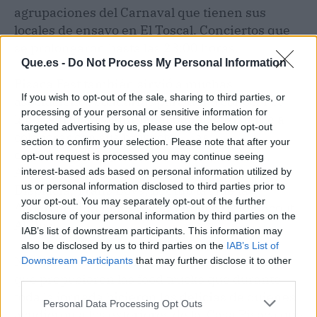
agrupaciones del Carnaval que tienen sus
locales de ensayo en El Toscal. Conciertos que
se prolongaron hasta las 23:00 horas.
Que.es -
Do Not Process My Personal Information
Pisaca Fest también sirvió a muchas
If you wish to opt-out of the sale, sharing to third parties, or
asociaciones solidarias para dar a conocer su
processing of your personal or sensitive information for
labor altruista y animar al público asistente a
targeted advertising by us, please use the below opt-out
colaborar con sus proyectos. Las
section to confirm your selection. Please note that after your
organizaciones participantes fueron Acan,
opt-out request is processed you may continue seeing
Amate, Protectora Animal Canarionejos, Theo
interest-based ads based on personal information utilized by
us or personal information disclosed to third parties prior to
Displacia, Trans Boys, El Club la Huella,
your opt-out. You may separately opt-out of the further
Aspercan, EIS Alia Dependencia y Unión Scout
disclosure of your personal information by third parties on the
Altihay.
IAB’s list of downstream participants. This information may
also be disclosed by us to third parties on the
IAB’s List of
No menos atractiva fue la oferta gastronómica
Downstream Participants
that may further disclose it to other
third parties.
que propusieron las food trucks que durante
toda la jornada hicieron las delicias de quienes
Personal Data Processing Opt Outs
acudieron a los exteriores de la Casa Pisaca que