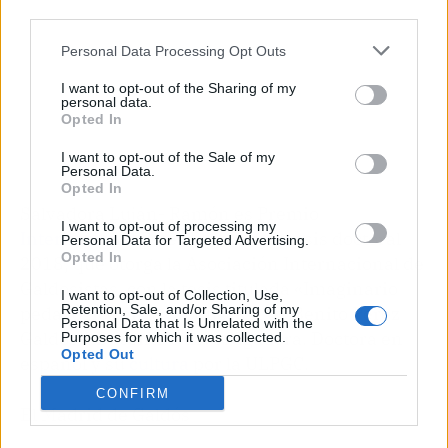
third parties.
Personal Data Processing Opt Outs
I want to opt-out of the Sharing of my
personal data.
Opted In
I want to opt-out of the Sale of my
Personal Data.
Opted In
Salvadora Luján- Ramón es Premio
I want to opt-out of processing my
Internacional
Peter Bly a mejor tesis doctoral
Personal Data for Targeted Advertising.
Opted In
2018, que otorga la Asociación Internacional de
Galdosistas, con la tesis titulada «Imaginario
I want to opt-out of Collection, Use,
Retention, Sale, and/or Sharing of my
pedagógico en la producción de Benito Pérez
Personal Data that Is Unrelated with the
Galdós». Docente e investigadora. Doctora en
Purposes for which it was collected.
Opted Out
español y su
cultura
por la ULPGC.
CONFIRM
El Madrid de Galdós