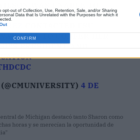
WILSON WAS UNABLE TO
o opt-out of Collection, Use, Retention, Sale, and/or Sharing
FERRIS STATE UNIVERSITY.
ersonal Data that Is Unrelated with the Purposes for which it
lected.
HPREZ
CONTACTED FSU
Out
 WAS ABLE TO CONFER HER
CONFIRM
SU'S PRESIDENT AND
UATION
STHDCDC
. (@CMUNIVERSITY)
4 DE
 Central de Michigan destacó tanto Sharon como
has horas y se merecían la oportunidad de
ia"