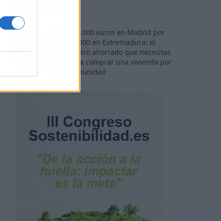
110.000 euros en Madrid por
31.000 en Extremadura: el
dinero ahorrado que necesitas
para comprar una vivienda por
comunidad