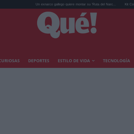
Un exnarco gallego quiere montar su 'Ruta del Narc...
Kit Connor será Cí
CURIOSAS
DEPORTES
ESTILO DE VIDA
TECNOLOGÍA