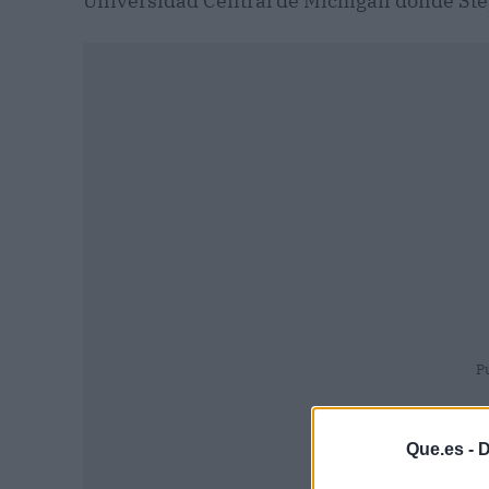
Universidad Central de Michigan donde Ste
P
Que.es -
D