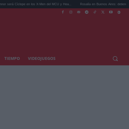
clope en los X-Men del MCU y Hea...
Rosalía en Buenos Aires: detiene el tráfico y se
TIEMPO
VIDEOJUEGOS