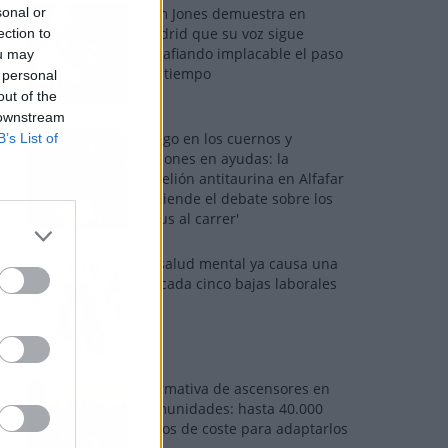
sonal or
Tom Jones demuestra en
Madrid que su voz sigue
ection to
desafiando implacable el paso
ou may
del tiempo
 personal
out of the
 downstream
Fuego en los cuernos y
B’s List of
millones en ayudas: la
rebelión antitaurina en Alfafar
enciende el debate sobre los
'bous al carrer'
La salud mental ya causa una
de cada cinco bajas laborales
Normativa de ascensores en
comunidades: hasta 40.000
euros de coste para adaptarlos