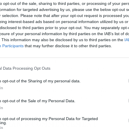
to opt-out of the sale, sharing to third parties, or processing of your per
formation for targeted advertising by us, please use the below opt-out s
r selection. Please note that after your opt-out request is processed y
eing interest-based ads based on personal information utilized by us or
disclosed to third parties prior to your opt-out. You may separately opt-
losure of your personal information by third parties on the IAB’s list of
. This information may also be disclosed by us to third parties on the
IA
Participants
that may further disclose it to other third parties.
a lamentable coincidencia, se puso en contacto
ler, y juntos acordaron que se le entregaría el
l Data Processing Opt Outs
o opt-out of the Sharing of my personal data.
In
ue su hijo Stephan se graduara, Sharonda Wilson
ulo en medio de una gran ovación y la felicidad
o opt-out of the Sale of my Personal Data.
In
to opt-out of processing my Personal Data for Targeted
TEPHAN’S COMMENCEMENT
ing.
In