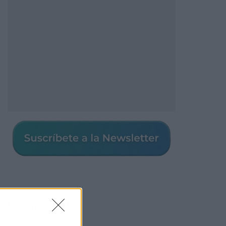
Los más vistos