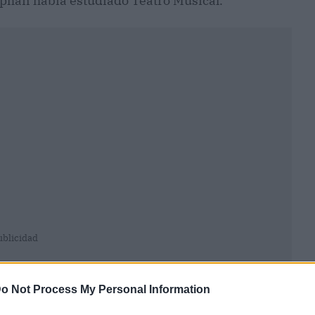
phan había estudiado Teatro Musical.
ublicidad
o Not Process My Personal Information