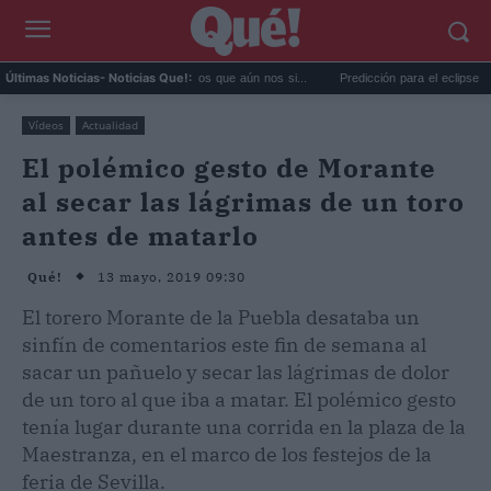
gares del mundo tan misteriosos que aún nos si...
Predicción para el eclipse del 12 
Últimas Noticias
- Noticias Que!:
Vídeos
Actualidad
El polémico gesto de Morante
al secar las lágrimas de un toro
antes de matarlo
13 mayo, 2019 09:30
Qué!
El torero Morante de la Puebla desataba un
sinfín de comentarios este fin de semana al
sacar un pañuelo y secar las lágrimas de dolor
de un toro al que iba a matar. El polémico gesto
tenía lugar durante una corrida en la plaza de la
Maestranza, en el marco de los festejos de la
feria de Sevilla.