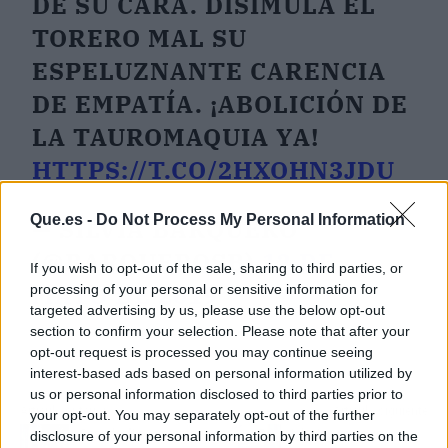
DE SU CARA. DISIMULA EL
TORERO MAL SU
ESPELUZNANTE CARENCIA
DE EMPATÍA. ¡ABOLICIÓN DE
LA TAUROMAQUIA YA!
HTTPS://T.CO/2HXOHN3JDU
Que.es -
Do Not Process My Personal Information
— SILVIA BARQUERO
(@BARQUEROSB)
12 DE
If you wish to opt-out of the sale, sharing to third parties, or
MAYO DE 2019
processing of your personal or sensitive information for
targeted advertising by us, please use the below opt-out
section to confirm your selection. Please note that after your
opt-out request is processed you may continue seeing
interest-based ads based on personal information utilized by
us or personal information disclosed to third parties prior to
Artículo anterior
Artículo siguiente
your opt-out. You may separately opt-out of the further
Casado: "Los votantes
Iglesias ya no ve
disclosure of your personal information by third parties on the