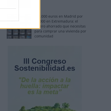
110.000 euros en Madrid por
31.000 en Extremadura: el
dinero ahorrado que necesitas
para comprar una vivienda por
comunidad