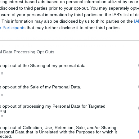
eing interest-based ads based on personal information utilized by us or
 candidato al Congreso provincial, Vicente
disclosed to third parties prior to your opt-out. You may separately opt-
evista en la Cope.
losure of your personal information by third parties on the IAB’s list of
. This information may also be disclosed by us to third parties on the
IA
Participants
that may further disclose it to other third parties.
íder de los populares despeje su agenda para
n las intenciones de su equipo. El resto de
er despejadas sus agendas para ir avanzando en
l Data Processing Opt Outs
o opt-out of the Sharing of my personal data.
In
o opt-out of the Sale of my Personal Data.
In
to opt-out of processing my Personal Data for Targeted
ing.
In
o opt-out of Collection, Use, Retention, Sale, and/or Sharing
ersonal Data that Is Unrelated with the Purposes for which it
lected.