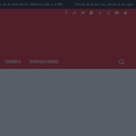
vienda en Valencia sube a 3.485 ...
Precio de la luz hoy, jueves 6 de agosto: la hora ..
TIEMPO
VIDEOJUEGOS