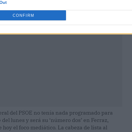
Out
CONFIRM
ublicidad
eral del PSOE no tenía nada programado para
 del lunes y será su ‘número dos’ en Ferraz,
 hoy el foco mediático. La cabeza de lista al