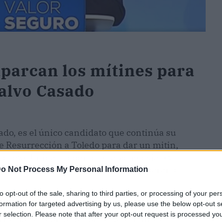
aparcan los mítines para
salvo Casado
ado, es el único candidato que continúa su
e Resurrección a Toledo para dar un mitin,
nchez), Unidas Podemos (Pablo Iglesias) y
para focalizar sus esfuerzos en preparar los
o Not Process My Personal Information
to opt-out of the sale, sharing to third parties, or processing of your per
formation for targeted advertising by us, please use the below opt-out s
 de la celebración de un debate ‘a cuatro’ el
r selection. Please note that after your opt-out request is processed y
ral de las Mercedes, en Toledo, junto al