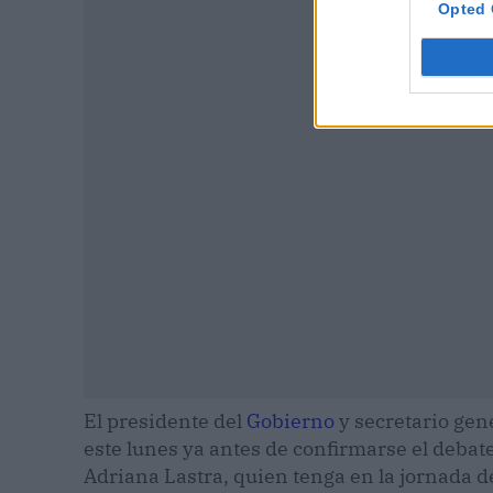
Opted 
P
El presidente del
Gobierno
y secretario gen
este lunes ya antes de confirmarse el debate
Adriana Lastra, quien tenga en la jornada de