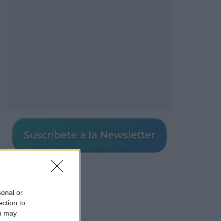
sonal or
Los más vistos
ection to
ou may