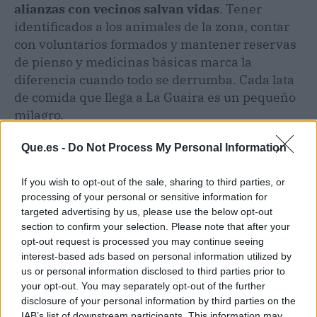
alianzas con vecinos salvan vidas
. Tener
identificados a los animales de la zona, contar
con voluntarios formados y mantener reservas
de pienso y medicinas básicas marca la
diferencia cuando todo se derrumba. Cada lata
de comida que llega a La Guaira es un pequeño
milagro.
Que.es -
Do Not Process My Personal Information
If you wish to opt-out of the sale, sharing to third parties, or
processing of your personal or sensitive information for
targeted advertising by us, please use the below opt-out
section to confirm your selection. Please note that after your
opt-out request is processed you may continue seeing
interest-based ads based on personal information utilized by
us or personal information disclosed to third parties prior to
your opt-out. You may separately opt-out of the further
disclosure of your personal information by third parties on the
IAB’s list of downstream participants. This information may