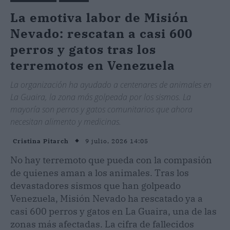
La emotiva labor de Misión
Nevado: rescatan a casi 600
perros y gatos tras los
terremotos en Venezuela
La organización ha ayudado a centenares de animales en
La Guaira, la zona más golpeada por los sismos. La
mayoría son perros y gatos comunitarios que ahora
necesitan alimento y medicinas.
9 julio, 2026 14:05
Cristina Pitarch
No hay terremoto que pueda con la compasión
de quienes aman a los animales. Tras los
devastadores sismos que han golpeado
Venezuela, Misión Nevado ha rescatado ya a
casi 600 perros y gatos en La Guaira, una de las
zonas más afectadas. La cifra de fallecidos