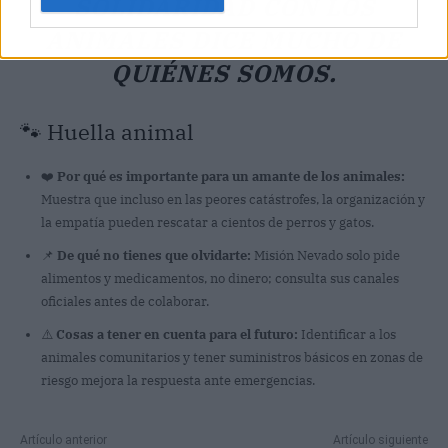
SOLIDARIDAD CON LOS
ANIMALES DICE MUCHO DE
QUIÉNES SOMOS.
🐾 Huella animal
❤️
Por qué es importante para un amante de los animales:
Muestra que incluso en las peores catástrofes, la organización y
la empatía pueden rescatar a cientos de perros y gatos.
📌
De qué no tienes que olvidarte:
Misión Nevado solo pide
alimentos y medicamentos, no dinero; consulta sus canales
oficiales antes de colaborar.
⚠️
Cosas a tener en cuenta para el futuro:
Identificar a los
animales comunitarios y tener suministros básicos en zonas de
riesgo mejora la respuesta ante emergencias.
Artículo anterior
Artículo siguiente