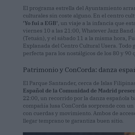
El programa estrella del Ayuntamiento arr
culturales sin coste alguno. En el centro cu
'Yo fui a EGB'
, un viaje a la infancia que es
viernes 10 a las 21:00, Whatever Jazz Band
(Tetuán), y el sábado 11 a la misma hora, F
Explanada del Centro Cultural Usera. Todo g
perfecta para los nostálgicos de los 80 y 90
Patrimonio y ConCorda: danza españo
El Parque Santander, cerca de Islas Filipina
Español de la Comunidad de Madrid presen
22:00, un recorrido por la danza española baj
compañía lusa ConCorda sorprende con un 
con cuerdas y movimiento. Ambos de acceso 
llegar temprano te garantiza buen sitio.