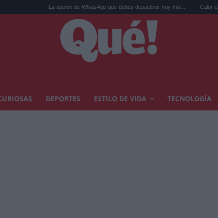
La opción de WhatsApp que debes desactivar hoy mis...
Calor extremo y ansieda
CURIOSAS
DEPORTES
ESTILO DE VIDA
TECNOLOGÍA