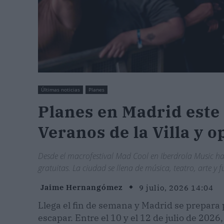
Últimas noticias
Planes
Planes en Madrid este
Veranos de la Villa y 
Desde el macrofestival Mad Cool en Iberdrola Music has
gratuitas. La ciudad se llena de música, teatro, arte y f
Jaime Hernangómez
9 julio, 2026 14:04
Llega el fin de semana y Madrid se prepara 
escapar. Entre el 10 y el 12 de julio de 2026