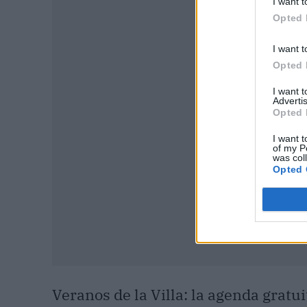
I want t
Opted 
I want t
P
Opted 
I want 
Advertis
Opted 
I want t
of my P
was col
Opted 
Veranos de la Villa: la agenda gratui