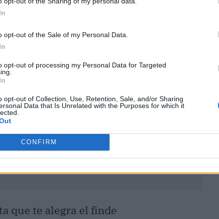
o opt-out of the Sharing of my personal data.
In
o opt-out of the Sale of my Personal Data.
ublicidad
In
to opt-out of processing my Personal Data for Targeted
ing.
In
o opt-out of Collection, Use, Retention, Sale, and/or Sharing
ersonal Data that Is Unrelated with the Purposes for which it
lected.
Out
CONFIRM
ta que te alegra el finde