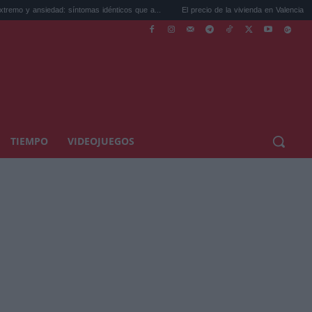
d: síntomas idénticos que a...
El precio de la vivienda en Valencia sube a 3.485 ...
TIEMPO
VIDEOJUEGOS