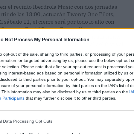
en el recinto Iberdrola Music con dos jornadas
partir de las 18:00, actuarán Twenty One Pilots,
l sábado 11, el cierre será por todo lo alto con
 Crowes y David Byrne. Con un line-up que
cluye varias zonas de restauración y un ambiente
o Not Process My Personal Information
adas están a la venta en la web oficial del festival
gada. Un plan perfecto para melómanos con ganas
to opt-out of the sale, sharing to third parties, or processing of your per
formation for targeted advertising by us, please use the below opt-out s
r selection. Please note that after your opt-out request is processed y
eing interest-based ads based on personal information utilized by us or
disclosed to third parties prior to your opt-out. You may separately opt-
losure of your personal information by third parties on the IAB’s list of
. This information may also be disclosed by us to third parties on the
IA
Participants
that may further disclose it to other third parties.
l Data Processing Opt Outs