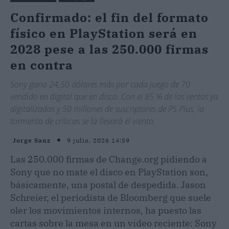
Confirmado: el fin del formato
físico en PlayStation será en
2028 pese a las 250.000 firmas
en contra
Sony gana 24,50 dólares más por cada juego de 70
vendido en digital que en disco. Con el 85 % de las ventas ya
digitalizadas y 50 millones de suscriptores de PS Plus, la
tormenta de críticas se la llevará el viento.
9 julio, 2026 14:59
Jorge Sanz
Las 250.000 firmas de Change.org pidiendo a
Sony que no mate el disco en PlayStation son,
básicamente, una postal de despedida. Jason
Schreier, el periodista de Bloomberg que suele
oler los movimientos internos, ha puesto las
cartas sobre la mesa en un vídeo reciente: Sony