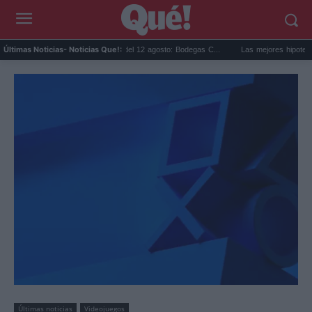
Eclipse solar en Cariñena del 12 agosto: Bodegas C...
Las mejores hipotecas de ag
Últimas Noticias
- Noticias Que!:
Últimas noticias
Videojuegos