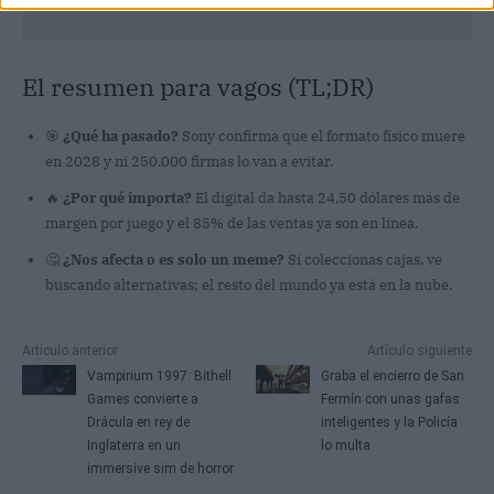
El resumen para vagos (TL;DR)
🎯
¿Qué ha pasado?
Sony confirma que el formato físico muere
en 2028 y ni 250.000 firmas lo van a evitar.
🔥
¿Por qué importa?
El digital da hasta 24,50 dólares más de
margen por juego y el 85% de las ventas ya son en línea.
🤔
¿Nos afecta o es solo un meme?
Si coleccionas cajas, ve
buscando alternativas; el resto del mundo ya está en la nube.
Artículo anterior
Artículo siguiente
Vampirium 1997: Bithell
Graba el encierro de San
Games convierte a
Fermín con unas gafas
Drácula en rey de
inteligentes y la Policía
Inglaterra en un
lo multa
immersive sim de horror