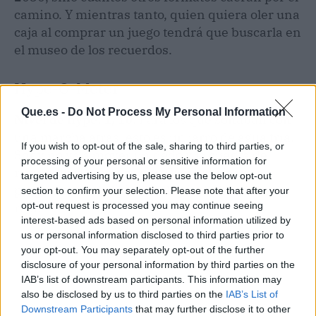
camino. Y mientras tanto, quien quiera oler una
caja al comprar un juego tendrá que buscarla en
el museo de los recuerdos.
Hype-O-Meter
Que.es -
Do Not Process My Personal Information
Nivel de hype: 1/10.
Para los que soñaban con
una marcha atrás, esto es un jarro de agua fría.
If you wish to opt-out of the sale, sharing to third parties, or
Sony no va a mover un dedo y la cuenta de
processing of your personal or sensitive information for
resultados le da la razón. Casi habría que
targeted advertising by us, please use the below opt-out
preguntarse si algún día llegó a haber debate
section to confirm your selection. Please note that after your
opt-out request is processed you may continue seeing
real.
interest-based ads based on personal information utilized by
us or personal information disclosed to third parties prior to
your opt-out. You may separately opt-out of the further
disclosure of your personal information by third parties on the
IAB’s list of downstream participants. This information may
also be disclosed by us to third parties on the
IAB’s List of
Downstream Participants
that may further disclose it to other