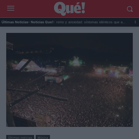
 hoy mis...
Calor extremo y ansiedad: síntomas idénticos que a...
El precio de 
Últimas Noticias
- Noticias Que!:
Últimas noticias
Música