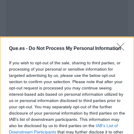
Que.es -
Do Not Process My Personal Information
If you wish to opt-out of the sale, sharing to third parties, or
processing of your personal or sensitive information for
targeted advertising by us, please use the below opt-out
HorsegiirL
, la chica de la cabeza de caballo,
section to confirm your selection. Please note that after your
vuelve con
NATURE IS HEALING
, un disco
opt-out request is processed you may continue seeing
gestado tras un viaje de ayahuasca en Ecuador.
interest-based ads based on personal information utilized by
Rituales new age, EDM de los 2010, Ibiza house
us or personal information disclosed to third parties prior to
“por la vía de ABBA” y la bendición de Arca: todo
your opt-out. You may separately opt-out of the further
en un mismo show que difícilmente verás
disclosure of your personal information by third parties on the
IAB’s list of downstream participants. This information may
repetido.
also be disclosed by us to third parties on the
IAB’s List of
Downstream Participants
that may further disclose it to other