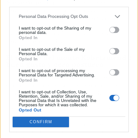
Mietze Conte
cierra la tanda con happy
third parties.
hardcore desde los Alpes austriacos. BPMs
Personal Data Processing Opt Outs
disparados, estribillos para corear y un caos
controlado que ya le ha valido himnos como
I want to opt-out of the Sharing of my
personal data.
“bunnybunnybunny”. Si lo tuyo es saltar sin
Opted In
parar, su set es tu sitio.
I want to opt-out of the Sale of my
Personal Data.
El secreto del monte Kobetamendi:
Opted In
buen gusto y cero postureo
I want to opt-out of processing my
Personal Data for Targeted Advertising.
En un circuito de festivales cada vez más plano,
Opted In
donde los mismos cabezas de cartel rotan de
I want to opt-out of Collection, Use,
Extremadura a Benidorm, el BBK Live ha
Retention, Sale, and/or Sharing of my
construido su reputación a base de programar
Personal Data that Is Unrelated with the
Purposes for which it was collected.
lo que nadie más se atreve. Este año, el debut de
Opted Out
hemlocke springs o la vuelta de Alabama
CONFIRM
Shakes con disco nuevo no son golpes de
suerte: son una declaración de principios. La