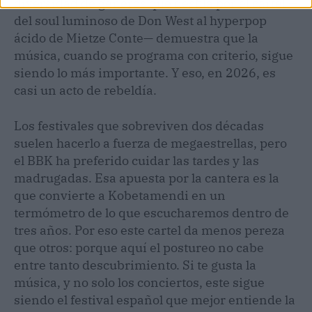
diversidad de géneros que desfila por el cartel —
del soul luminoso de Don West al hyperpop
ácido de Mietze Conte— demuestra que la
música, cuando se programa con criterio, sigue
siendo lo más importante. Y eso, en 2026, es
casi un acto de rebeldía.
Los festivales que sobreviven dos décadas
suelen hacerlo a fuerza de megaestrellas, pero
el BBK ha preferido cuidar las tardes y las
madrugadas. Esa apuesta por la cantera es la
que convierte a Kobetamendi en un
termómetro de lo que escucharemos dentro de
tres años. Por eso este cartel da menos pereza
que otros: porque aquí el postureo no cabe
entre tanto descubrimiento. Si te gusta la
música, y no solo los conciertos, este sigue
siendo el festival español que mejor entiende la