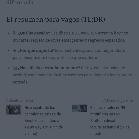
diferencia.
El resumen para vagos (TL;DR)
🎯
¿Qué ha pasado?
El Bilbao BBK Live 2026 arranca hoy con
un cartel repleto de joyas emergentes y regresos esperados.
🔥
¿Por qué importa?
Es el festival español con mejor olfato
para descubrir artistas antes de que exploten.
🤔
¿Nos afecta o es solo un meme?
Si te gusta la música de
verdad, este cartel te da diez razones para dejar de leer y sacar
entrada.
Artículo anterior
Artículo siguiente
He encontrado los
El nuevo tráiler de 'El
pantalones pinzas de
motín' con Jason
Bershka rebajados a
Statham desata la
19,99 € (y son el hit del
locura: estreno el 21 de
verano)
agosto