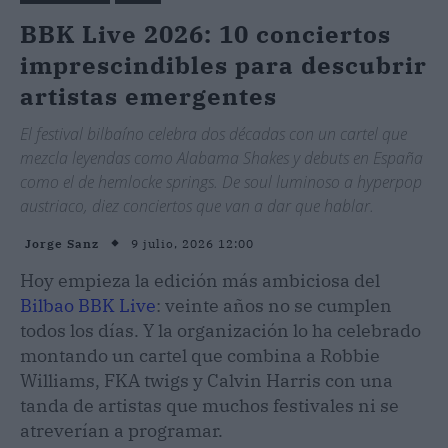
BBK Live 2026: 10 conciertos
imprescindibles para descubrir
artistas emergentes
El festival bilbaíno celebra dos décadas con un cartel que
mezcla leyendas como Alabama Shakes y debuts en España
como el de hemlocke springs. De soul luminoso a hyperpop
austriaco, diez conciertos que van a dar que hablar.
9 julio, 2026 12:00
Jorge Sanz
Hoy empieza la edición más ambiciosa del
Bilbao BBK Live
: veinte años no se cumplen
todos los días. Y la organización lo ha celebrado
montando un cartel que combina a Robbie
Williams, FKA twigs y Calvin Harris con una
tanda de artistas que muchos festivales ni se
atreverían a programar.