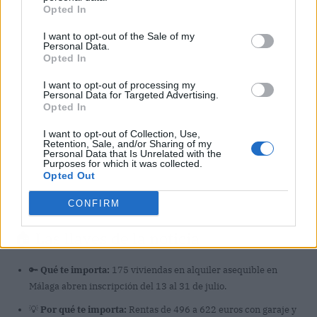
Opted In
I want to opt-out of the Sale of my
Personal Data.
Opted In
I want to opt-out of processing my
Personal Data for Targeted Advertising.
Opted In
I want to opt-out of Collection, Use,
Retention, Sale, and/or Sharing of my
Personal Data that Is Unrelated with the
Purposes for which it was collected.
Opted Out
CONFIRM
🏠 Las llaves de la noticia
🔑
Qué te importa:
175 viviendas en alquiler asequible en
Málaga abren inscripción del 13 al 31 de julio.
💡
Por qué te importa:
Rentas de 496 a 622 euros con garaje y