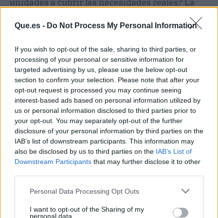
unidades a cubrir las necesidades reales? La
experiencia de fases anteriores indica que el
interés suele superar con mucho la oferta. Así
Que.es -
Do Not Process My Personal Information
que, si cumples los requisitos, más vale que te
informes cuanto antes.
If you wish to opt-out of the sale, sharing to third parties, or
processing of your personal or sensitive information for
targeted advertising by us, please use the below opt-out
section to confirm your selection. Please note that after your
opt-out request is processed you may continue seeing
interest-based ads based on personal information utilized by
us or personal information disclosed to third parties prior to
your opt-out. You may separately opt-out of the further
disclosure of your personal information by third parties on the
IAB’s list of downstream participants. This information may
also be disclosed by us to third parties on the
IAB’s List of
Downstream Participants
that may further disclose it to other
third parties.
Personal Data Processing Opt Outs
I want to opt-out of the Sharing of my
Publicidad
personal data.