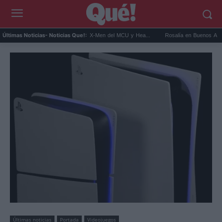
Connor será Cíclope en los X-Men del MCU y Hea...
Rosalía en Buenos Aires: detiene 
Últimas Noticias
- Noticias Que!:
Últimas noticias
Portada
Videojuegos