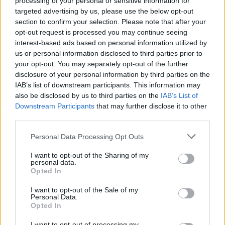
compañía. Aunque Sony ha reiterado que
processing of your personal or sensitive information for
targeted advertising by us, please use the below opt-out
respetará las compras digitales de sus usuarios,
section to confirm your selection. Please note that after your
la desaparición del formato físico reduce las
opt-out request is processed you may continue seeing
alternativas disponibles y aumenta la
interest-based ads based on personal information utilized by
dependencia del ecosistema cerrado de
us or personal information disclosed to third parties prior to
PlayStation
.
your opt-out. You may separately opt-out of the further
disclosure of your personal information by third parties on the
IAB’s list of downstream participants. This information may
also be disclosed by us to third parties on the
IAB’s List of
Downstream Participants
that may further disclose it to other
third parties.
Personal Data Processing Opt Outs
I want to opt-out of the Sharing of my
personal data.
Opted In
I want to opt-out of the Sale of my
Personal Data.
Opted In
I want to opt-out of processing my