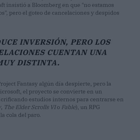
soft insistió a Bloomberg en que "no estamos
s", pero el goteo de cancelaciones y despidos
UCE INVERSIÓN, PERO LOS
CELACIONES CUENTAN UNA
MUY DISTINTA.
Project Fantasy algún día despierte, pero la
icrosoft, el proyecto se convierte en un
sacrificando estudios internos para centrarse en
y
,
The Elder Scrolls VI
o
Fable
), un RPG
a cola del paro.