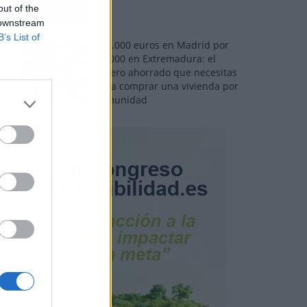
out of the
 downstream
B’s List of
110.000 euros en Madrid por
31.000 en Extremadura: el
dinero ahorrado que necesitas
para comprar una vivienda por
comunidad