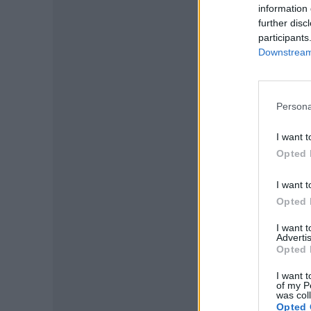
information 
further disc
participants
Downstream 
Persona
I want t
Opted 
I want t
Opted 
P
I want 
Advertis
Opted 
I want t
of my P
was col
Opted 