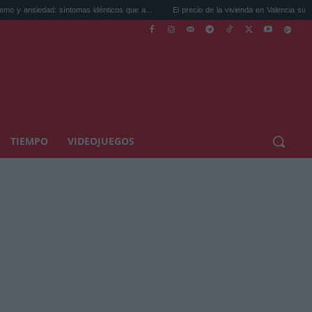
: síntomas idénticos que a...
El precio de la vivienda en Valencia sube a 3.485 ...
TIEMPO
VIDEOJUEGOS