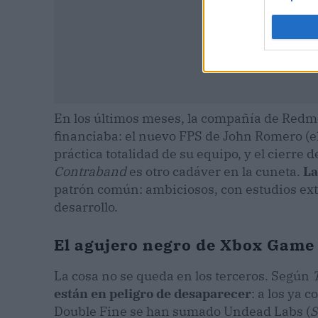
En los últimos meses, la compañía de Redm
financiaba: el nuevo FPS de John Romero (e
práctica totalidad de su equipo, y el cierre 
Contraband
es otro cadáver en la cuneta.
La
patrón común: ambiciosos, con estudios ex
desarrollo.
El agujero negro de Xbox Game 
La cosa no se queda en los terceros. Según
están en peligro de desaparecer
: a los ya
Double Fine se han sumado Undead Labs (
S