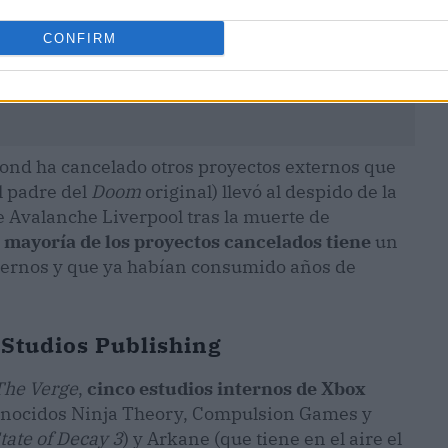
CONFIRM
ond ha cancelado otros proyectos externos que
l padre del
Doom
original) llevó al despido de la
de Avalanche Liverpool tras la muerte de
 mayoría de los proyectos cancelados tiene
un
ternos y que ya habían consumido años de
Studios Publishing
The Verge
,
cinco estudios internos de Xbox
 conocidos Ninja Theory, Compulsion Games y
tate of Decay 3
) y Arkane (que tiene en el aire el