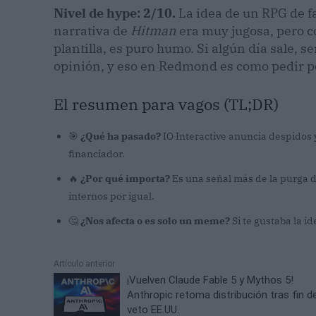
Nivel de hype: 2/10.
La idea de un RPG de fa
narrativa de
Hitman
era muy jugosa, pero co
plantilla, es puro humo. Si algún día sale, 
opinión, y eso en Redmond es como pedir pe
El resumen para vagos (TL;DR)
🎯
¿Qué ha pasado?
IO Interactive anuncia despidos y
financiador.
🔥
¿Por qué importa?
Es una señal más de la purga d
internos por igual.
🤔
¿Nos afecta o es solo un meme?
Si te gustaba la i
Artículo anterior
¡Vuelven Claude Fable 5 y Mythos 5!
Anthropic retoma distribución tras fin d
veto EE.UU.