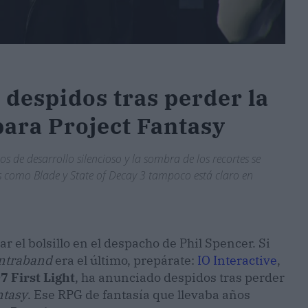
: despidos tras perder la
para Project Fantasy
s de desarrollo silencioso y la sombra de los recortes se
los como Blade y State of Decay 3 tampoco está claro en
ar el bolsillo en el despacho de Phil Spencer. Si
ntraband
era el último, prepárate:
IO Interactive
,
7 First Light
, ha anunciado despidos tras perder
ntasy
. Ese RPG de fantasía que llevaba años