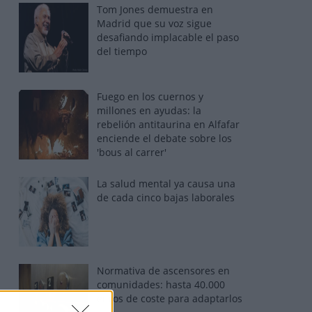
Tom Jones demuestra en
Madrid que su voz sigue
desafiando implacable el paso
del tiempo
Fuego en los cuernos y
millones en ayudas: la
rebelión antitaurina en Alfafar
enciende el debate sobre los
'bous al carrer'
La salud mental ya causa una
de cada cinco bajas laborales
Normativa de ascensores en
comunidades: hasta 40.000
euros de coste para adaptarlos