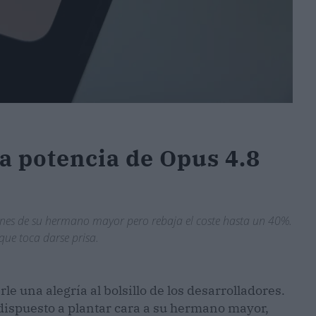
la potencia de Opus 4.8
ones de su hermano mayor pero rebaja el coste hasta un 40%.
 que toca darse prisa.
e una alegría al bolsillo de los desarrolladores.
 dispuesto a plantar cara a su hermano mayor,