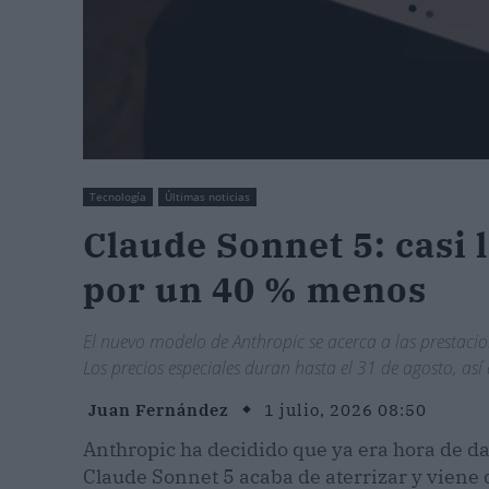
Tecnología
Últimas noticias
Claude Sonnet 5: casi 
por un 40 % menos
El nuevo modelo de Anthropic se acerca a las prestaci
Los precios especiales duran hasta el 31 de agosto, así
Juan Fernández
1 julio, 2026 08:50
Anthropic ha decidido que ya era hora de darl
Claude Sonnet 5 acaba de aterrizar y viene