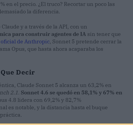
% en el precio. ¿El truco? Recortar un poco las
demasiado la diferencia.
 Claude y a través de la API, con un
mica para construir agentes de IA
sin tener que
ficial de Anthropic
, Sonnet 5 pretende cerrar la
 gama Opus, que hasta ahora acaparaba los
Que Decir
éntica, Claude Sonnet 5 alcanza un 63,2% en
nch 2.1
.
Sonnet 4.6 se quedó en 58,1% y 67% en
pus 4.8 lidera con 69,2% y 82,7%
l es notable, y la distancia hasta el buque
práctica.