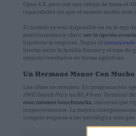
Opus 4.8, pero con una rebaja de hasta el 40
capacidades sin que el usuario medio note 
El modelo ya está disponible en en la app de
posicionamiento claro:
ser la opción econó
hipotecar la empresa. Según el
comunicado o
brecha entre la familia Sonnet y el tope de
mejores resultados en tareas agénticas.
Un Hermano Menor Con Mucho 
Las cifras no mienten. En programación ag
SWE-bench Pro
y un 80,4% en
Terminal-Be
esos mismos benchmarks
, mientras que O
respectivamente. La mejora intergeneraciona
insignia empieza a ser psicológica más que 