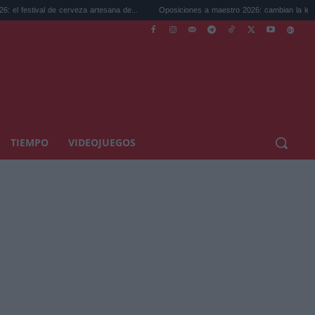
l de cerveza artesana de...
Oposiciones a maestro 2026: cambian la legislación...
TIEMPO
VIDEOJUEGOS