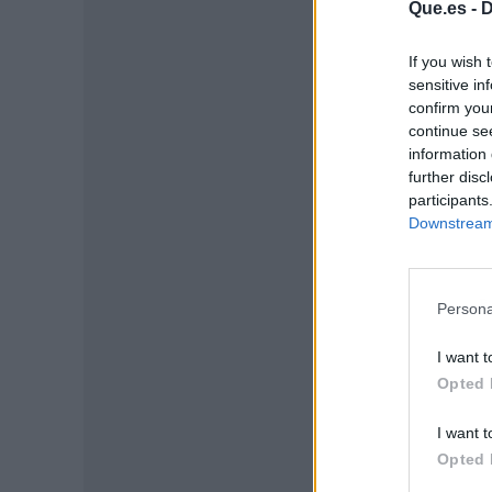
Que.es -
D
If you wish 
sensitive in
confirm you
continue se
information 
further disc
participants
Downstream 
P
Persona
I want t
Opted 
I want t
Opted 