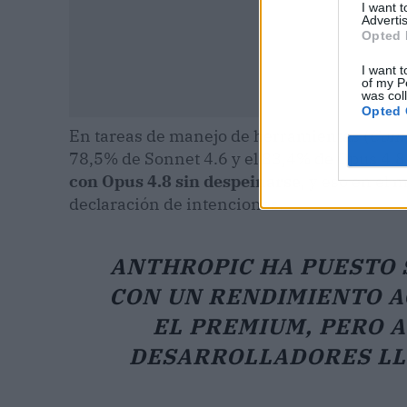
I want 
Advertis
Opted 
I want t
of my P
was col
Opted 
En tareas de manejo de herramientas (
Comp
78,5% de Sonnet 4.6 y el 83,4% de Opus 4.8
con Opus 4.8 sin despeinarse
, y eso en el
declaración de intenciones.
ANTHROPIC HA PUESTO 
CON UN RENDIMIENTO A
EL PREMIUM, PERO 
DESARROLLADORES LL