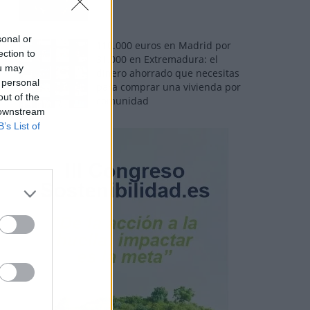
sonal or
110.000 euros en Madrid por
ection to
31.000 en Extremadura: el
ou may
dinero ahorrado que necesitas
 personal
para comprar una vivienda por
out of the
comunidad
 downstream
B’s List of