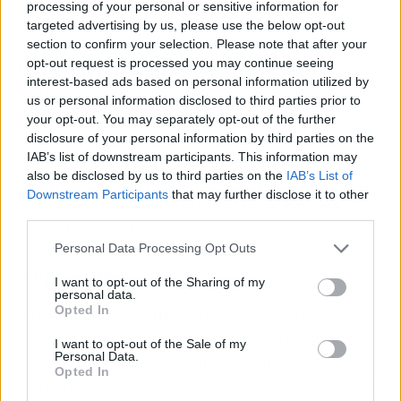
conociendo a la empresa, el «no directorio
processing of your personal or sensitive information for
público» no significa «no recolectamos nada».
targeted advertising by us, please use the below opt-out
section to confirm your selection. Please note that after your
opt-out request is processed you may continue seeing
De momento, la implementación es prudente y,
interest-based ads based on personal information utilized by
a falta de un despliegue global, todo apunta a
us or personal information disclosed to third parties prior to
que WhatsApp quiere evitar otro fiasco al estilo
your opt-out. You may separately opt-out of the further
de las políticas de privacidad de 2021. Si la
disclosure of your personal information by third parties on the
IAB’s list of downstream participants. This information may
jugada sale bien, podríamos estar ante un
also be disclosed by us to third parties on the
IAB’s List of
estándar que el resto de apps de mensajería
Downstream Participants
that may further disclose it to other
acabarán copiando. Si sale mal, los titulares
third parties.
serán memorables.
Personal Data Processing Opt Outs
Hype-O-Meter
I want to opt-out of the Sharing of my
personal data.
Opted In
Nivel de hype: 7/10.
La función cumple con lo
prometido y la capa extra de seguridad tiene
I want to opt-out of the Sale of my
Personal Data.
sentido, aunque el despliegue lento le resta
Opted In
inmediatez. No es un volantazo, es una mejora