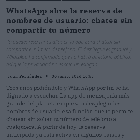
WhatsApp abre la reserva de
nombres de usuario: chatea sin
compartir tu número
Ya puedes reservar tu alias en la app para chatear sin
compartir el número de teléfono. El despliegue es gradual y
WhatsApp ha confirmado que no habrá directorio público,
así que la privacidad no es solo un eslogan.
30 junio, 2026 10:53
Juan Fernández
Tres años pidiéndolo y WhatsApp por fin se ha
dignado a escuchar. La app de mensajería más
grande del planeta empieza a desplegar los
nombres de usuario, esa función que te permite
chatear sin soltar tu número de teléfono a
cualquiera. A partir de hoy, la reserva
anticipada ya está activa en algunos países y