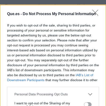
El precedente más claro fue cuando Kylie
Jenner confirmó en 2025 su romance con
Que.es -
Do Not Process My Personal Information
Timothée Chalamet después de tres años de
negarlo todo. Aquello también reventó las
If you wish to opt-out of the sale, sharing to third parties, or
búsquedas y le sirvió a la menor del clan para
processing of your personal or sensitive information for
controlar el relato. Cara hace lo mismo con un
targeted advertising by us, please use the below opt-out
section to confirm your selection. Please note that after your
tema mucho más sensible: se desmarca de las
opt-out request is processed you may continue seeing
polémicas del juicio sin manchar su imagen de
interest-based ads based on personal information utilized by
forma irreparable.
us or personal information disclosed to third parties prior to
your opt-out. You may separately opt-out of the further
Lo que está claro es que esta conversación nos
disclosure of your personal information by third parties on the
IAB’s list of downstream participants. This information may
deja con la miel en los labios y varias preguntas
also be disclosed by us to third parties on the
IAB’s List of
sin resolver. ¿Por qué ahora? ¿Busca Cara
Downstream Participants
that may further disclose it to other
proteger su narrativa de cara a futuros
third parties.
proyectos? ¿O es simplemente que el paso del
tiempo le ha dado la tranquilidad para hablar
Personal Data Processing Opt Outs
sin que le tiemble el pulso? Misterio resuelto,
I want to opt-out of the Sharing of my