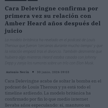
Cara Delevingne confirma por
primera vez su relación con
Amber Heard años después del
juicio
La modelo británica ha revelado en el podcast de Louis
Theroux que fueron 'cercanas durante mucho tiempo' y que
la relación empezó tras el divorcio. También desmiente que
hubiera algo mientras Heard estaba casada con Johnny
Depp y zanja los rumores sobre un trío con Elon Musk.
30 junio, 2026 09:03
Antonio Nerín
Cara Delevingne acaba de soltar la bomba en el
podcast de Louis Theroux y ya está todo el
timeline ardiendo. La modelo británica ha
confirmado por fin lo que medio internet
llevaba años especulando: sí, mantuvo un