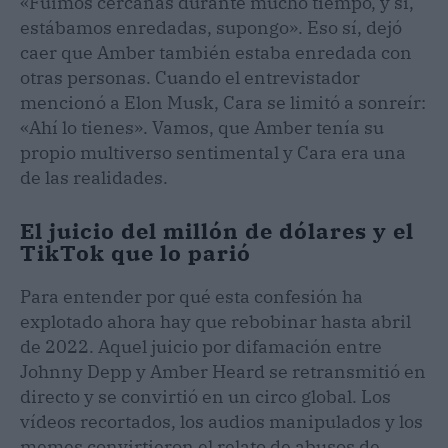
«Fuimos cercanas durante mucho tiempo, y sí,
estábamos enredadas, supongo». Eso sí, dejó
caer que Amber también estaba enredada con
otras personas. Cuando el entrevistador
mencionó a Elon Musk, Cara se limitó a sonreír:
«Ahí lo tienes». Vamos, que Amber tenía su
propio multiverso sentimental y Cara era una
de las realidades.
El juicio del millón de dólares y el
TikTok que lo parió
Para entender por qué esta confesión ha
explotado ahora hay que rebobinar hasta abril
de 2022. Aquel juicio por difamación entre
Johnny Depp y Amber Heard se retransmitió en
directo y se convirtió en un circo global. Los
vídeos recortados, los audios manipulados y los
memes convirtieron el relato de abusos de