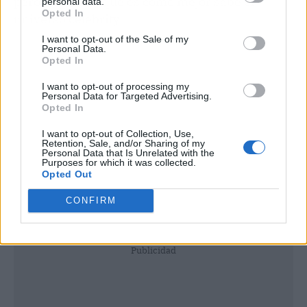
pero a medias, que es como mejor sabe el
personal data.
Opted In
universo celebrity.
I want to opt-out of the Sale of my
Personal Data.
Opted In
I want to opt-out of processing my
Personal Data for Targeted Advertising.
Opted In
I want to opt-out of Collection, Use,
Retention, Sale, and/or Sharing of my
Personal Data that Is Unrelated with the
Purposes for which it was collected.
Opted Out
CONFIRM
Publicidad