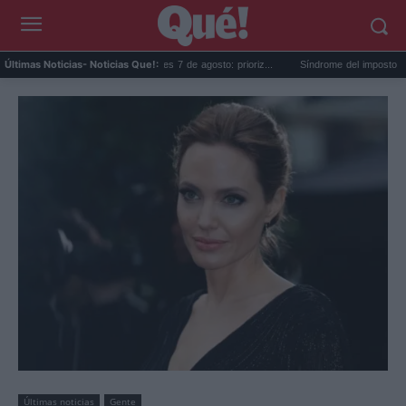
róscopo de Leo hoy, viernes 7 de agosto: prioriz...
Síndrome del impostor vacacional
Últimas Noticias
- Noticias Que!:
Últimas noticias
Gente