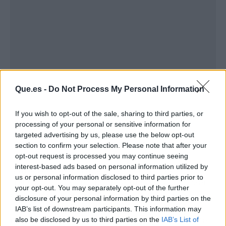
Que.es -
Do Not Process My Personal Information
If you wish to opt-out of the sale, sharing to third parties, or
processing of your personal or sensitive information for
targeted advertising by us, please use the below opt-out
section to confirm your selection. Please note that after your
La pregunta ahora es obvia: ¿empieza la
opt-out request is processed you may continue seeing
interest-based ads based on personal information utilized by
temporada de caza para los solteros de
us or personal information disclosed to third parties prior to
Hollywood? La propia Angelina ha dejado caer
your opt-out. You may separately opt-out of the further
que el rodaje le ha devuelto la fe en que se
disclosure of your personal information by third parties on the
puede ser madre y tener vida amorosa, un
IAB’s list of downstream participants. This information may
mensaje que en su caso tiene un peso enorme.
also be disclosed by us to third parties on the
IAB’s List of