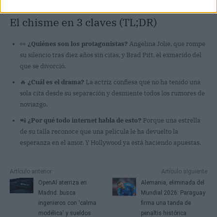
El chisme en 3 claves (TL;DR)
👀
¿Quiénes son los protagonistas?
Angelina Jolie, que rompe
su silencio tras diez años sin citas, y Brad Pitt, el exmarido del
que se divorció.
🔥
¿Cuál es el drama?
La actriz confiesa que no ha tenido una
sola cita desde su separación y desmiente todos los rumores de
noviazgo.
📲
¿Por qué todo internet habla de esto?
Porque una estrella
de su talla reconoce que una película le ha devuelto la
esperanza en el amor. Y Hollywood ya está haciendo apuestas.
Artículo anterior
Artículo siguiente
OpenAI aterriza en
Alemania, eliminada del
Madrid: busca
Mundial 2026: Paraguay
ingenieros con 'calma
firma una tanda de
modélica' y sueldos
penaltis histórica