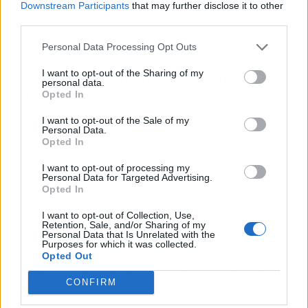
Downstream Participants
that may further disclose it to other
Su divorcio fue tan público y doloroso que
third parties.
cualquiera entiende las cicatrices.
Personal Data Processing Opt Outs
Lo que está claro es que esta confesión le da la
I want to opt-out of the Sharing of my
vuelta a todos los titulares de los últimos años.
personal data.
Mientras Brad Pitt rehacía su vida con nuevas
Opted In
parejas —y, según
la propia Wikipedia
, la
I want to opt-out of the Sale of my
prensa rosa lo seguía al milímetro—, ella ha
Personal Data.
Opted In
estado criando a seis hijos y consolidando una
carrera como directora. Ahora, con la mayoría
I want to opt-out of processing my
Personal Data for Targeted Advertising.
de sus hijos cerca de la mayoría de edad, la
Opted In
ecuación emocional ha cambiado.
I want to opt-out of Collection, Use,
Retention, Sale, and/or Sharing of my
Si hay algo que define a Angelina Jolie es su
Personal Data that Is Unrelated with the
Purposes for which it was collected.
capacidad para controlar el relato cuando
Opted Out
quiere. Y esta vez, ha elegido contarlo todo ella
misma. El gesto tiene más de declaración de
CONFIRM
intenciones que de desahogo.