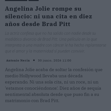
Angelina Jolie rompe su
silencio: ni una cita en diez
años desde Brad Pitt
La actriz confiesa que no ha salido con nadie desde su
mediático divorcio de Brad Pitt. Una película en la que
interpreta a una madre con cáncer le ha hecho replantearse
que el amor y la maternidad sí pueden convivir.
30 junio, 2026 11:00
Antonio Nerín
Angelina Jolie acaba de soltar la confesión que
medio Hollywood llevaba una década
esperando. Ni una sola cita, ni un roce, ni un
'estamos conociéndonos'. Diez años de sequía
sentimental absoluta desde que puso fin a su
matrimonio con Brad Pitt.