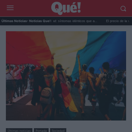
Calor extremo y ansiedad: síntomas idénticos que a...
El precio de la vivienda en 
Últimas Noticias
- Noticias Que!:
Últimas noticias
Portada
Sociedad