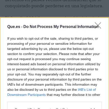
conquistado puede perderse en una legislatura.
El Orgullo 2026 llega con un dato histórico bajo
el brazo y con una responsabilidad añadida: ser
Que.es -
Do Not Process My Personal Information
el espejo donde otros se miran. La pregunta
ahora es si mantendremos este liderazgo
If you wish to opt-out of the sale, sharing to third parties, or
cuando las miradas estén puestas en nosotros.
processing of your personal or sensitive information for
targeted advertising by us, please use the below opt-out
section to confirm your selection. Please note that after your
opt-out request is processed you may continue seeing
interest-based ads based on personal information utilized by
us or personal information disclosed to third parties prior to
your opt-out. You may separately opt-out of the further
disclosure of your personal information by third parties on the
IAB’s list of downstream participants. This information may
also be disclosed by us to third parties on the
IAB’s List of
Downstream Participants
that may further disclose it to other
third parties.