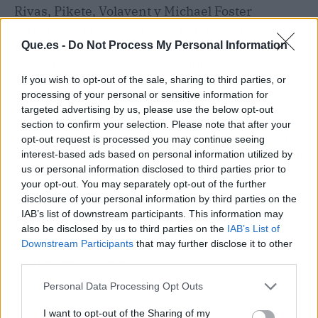
Rivas, Pikete, Volavent y Michael Foster
cerrarán una semana de conciertos gratis con
el sabor de la brisa mediterránea. Una cita que
Que.es -
Do Not Process My Personal Information
combina escapada playera y música en vivo.
If you wish to opt-out of the sale, sharing to third parties, or
processing of your personal or sensitive information for
Ninguno de estos conciertos requiere entrada:
targeted advertising by us, please use the below opt-out
solo ganas de disfrutar. Las plazas y avenidas se
section to confirm your selection. Please note that after your
convierten en recintos abiertos, con aforo libre
opt-out request is processed you may continue seeing
hasta que se llene el espacio. Si quieres un buen
interest-based ads based on personal information utilized by
us or personal information disclosed to third parties prior to
sitio, conviene llegar con tiempo. El tour
your opt-out. You may separately opt-out of the further
completo de LOS40 Summer Live arranca en
disclosure of your personal information by third parties on the
Cáceres el 9 de julio y continuará por toda
IAB’s list of downstream participants. This information may
España hasta el 7 de agosto en Simancas, así
also be disclosed by us to third parties on the
IAB’s List of
que después de estas fechas valencianas aún
Downstream Participants
that may further disclose it to other
habrá más música.
third parties.
Personal Data Processing Opt Outs
I want to opt-out of the Sharing of my