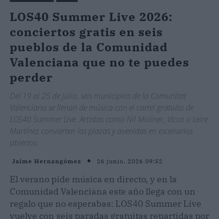
LOS40 Summer Live 2026:
conciertos gratis en seis
pueblos de la Comunidad
Valenciana que no te puedes
perder
Del 19 al 25 de julio, seis municipios de la Comunitat
Valenciana se llenan de música con el cartel gratuito de
LOS40 Summer Live. Artistas como Nil Moliner, Vicco o Leire
Martínez convierten las plazas y avenidas en escenarios
abiertos.
26 junio, 2026 09:52
Jaime Hernangómez
El verano pide música en directo, y en la
Comunidad Valenciana este año llega con un
regalo que no esperabas: LOS40 Summer Live
vuelve con seis paradas gratuitas repartidas por