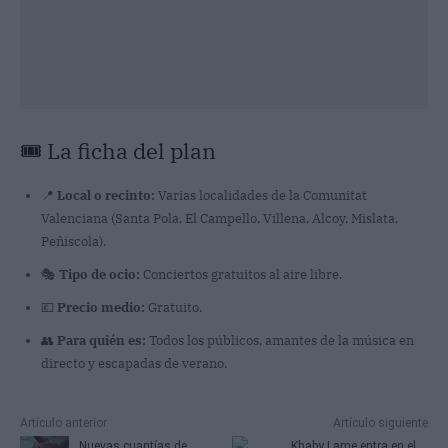
🎟️ La ficha del plan
📍
Local o recinto:
Varias localidades de la Comunitat
Valenciana (Santa Pola, El Campello, Villena, Alcoy, Mislata,
Peñíscola).
🎭
Tipo de ocio:
Conciertos gratuitos al aire libre.
💶
Precio medio:
Gratuito.
👥
Para quién es:
Todos los públicos, amantes de la música en
directo y escapadas de verano.
Artículo anterior
Artículo siguiente
Nuevas cuantías de
Khaby Lame entra en el